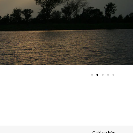
ő
Galéria kép