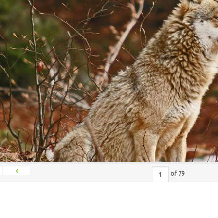
‹
of
79