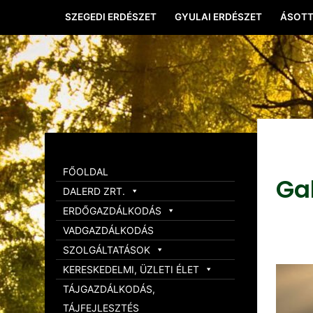
SZEGEDI ERDÉSZET
GYULAI ERDÉSZET
ÁSOTT
FŐOLDAL
Ga
DALERD ZRT.
ERDŐGAZDÁLKODÁS
VADGAZDÁLKODÁS
SZOLGÁLTATÁSOK
KERESKEDELMI, ÜZLETI ÉLET
TÁJGAZDÁLKODÁS,
TÁJFEJLESZTÉS