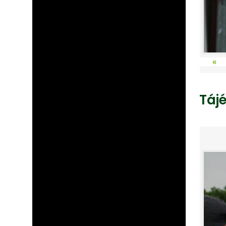
«
Táj