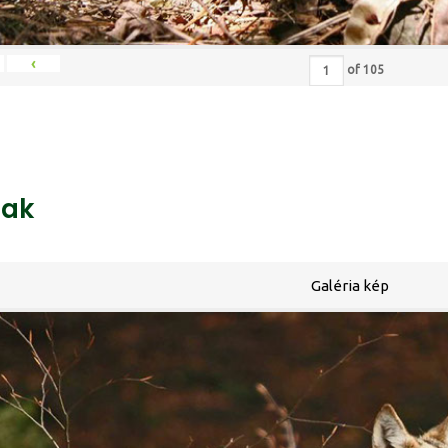
‹
of
105
ak
Galéria kép