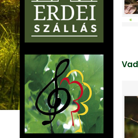
«
Vad