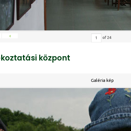
‹
of
24
ékoztatási központ
Galéria kép