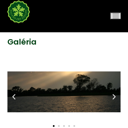
DALERD ZRT.
Galéria