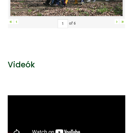
«
‹
›
»
of
6
Videók