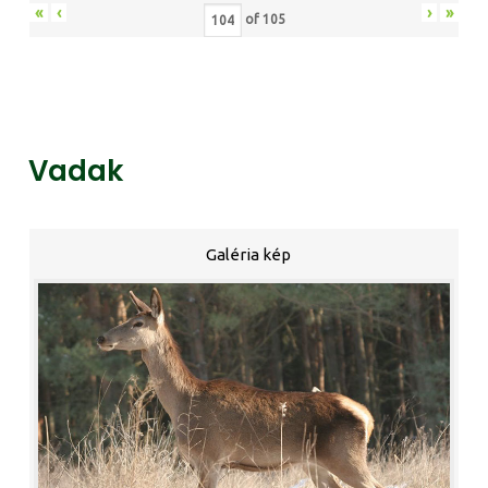
«
‹
›
»
of
105
Vadak
Galéria kép