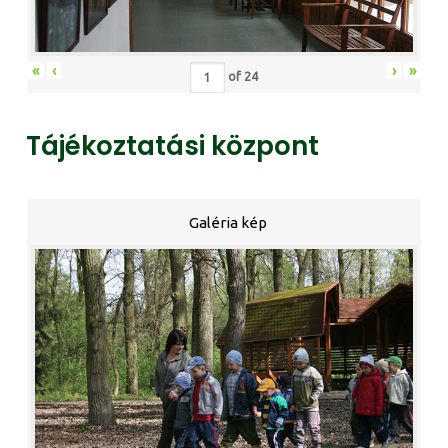
«
‹
›
»
of
24
Tájékoztatási központ
Galéria kép