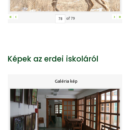
«
‹
›
»
of
79
Képek az erdei iskoláról
Galéria kép