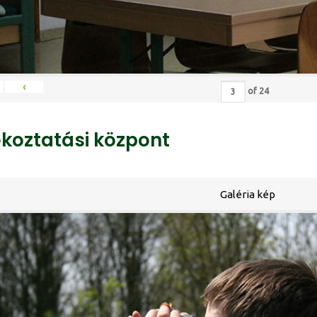
‹
of
24
ékoztatási központ
Galéria kép