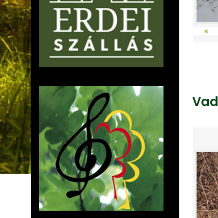
«
Vad