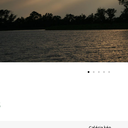
ő
Galéria kép