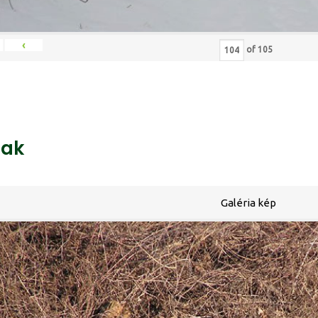
‹
of
105
ak
Galéria kép