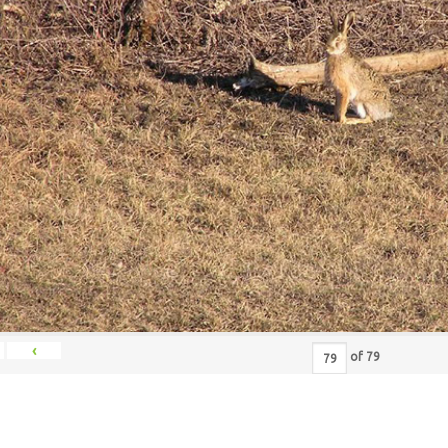
‹
of
79