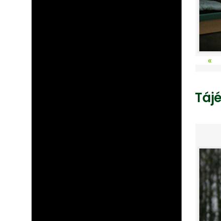
«
Táj