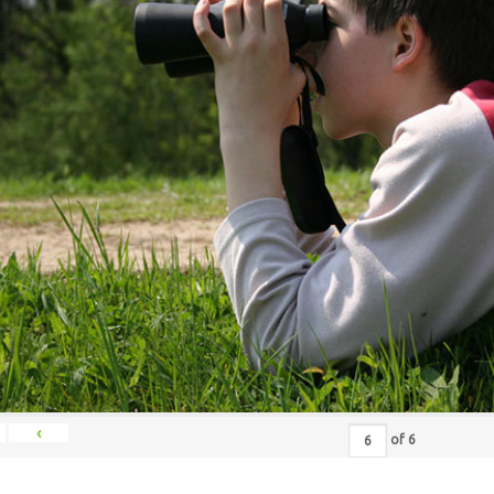
‹
of
6