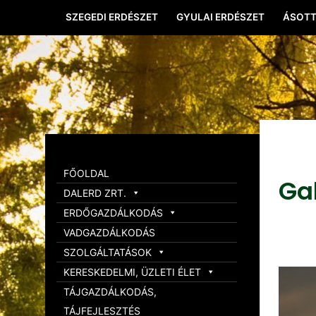
SZEGEDI ERDÉSZET
GYULAI ERDÉSZET
ÁSOTT
FŐOLDAL
Ga
DALERD ZRT.
ERDŐGAZDÁLKODÁS
VADGAZDÁLKODÁS
SZOLGÁLTATÁSOK
KERESKEDELMI, ÜZLETI ÉLET
TÁJGAZDÁLKODÁS,
TÁJFEJLESZTÉS