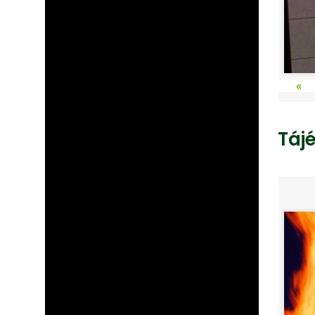
«
Táj