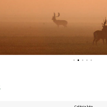
ő
Galéria kép