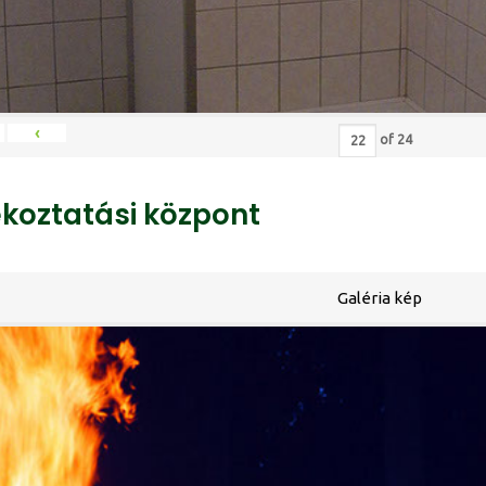
‹
of
24
ékoztatási központ
Galéria kép