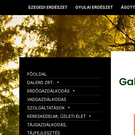
SZEGEDI ERDÉSZET
GYULAI ERDÉSZET
ÁSOTT
FŐOLDAL
Ga
DALERD ZRT.
ERDŐGAZDÁLKODÁS
VADGAZDÁLKODÁS
SZOLGÁLTATÁSOK
KERESKEDELMI, ÜZLETI ÉLET
TÁJGAZDÁLKODÁS,
TÁJFEJLESZTÉS