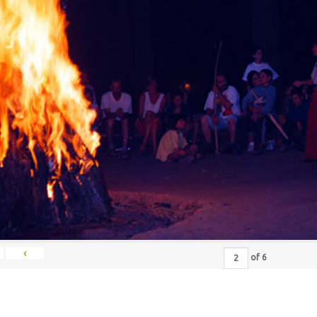
‹
of
6