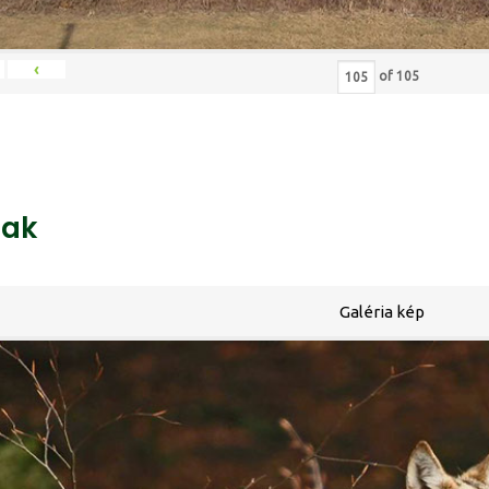
‹
of
105
ak
Galéria kép