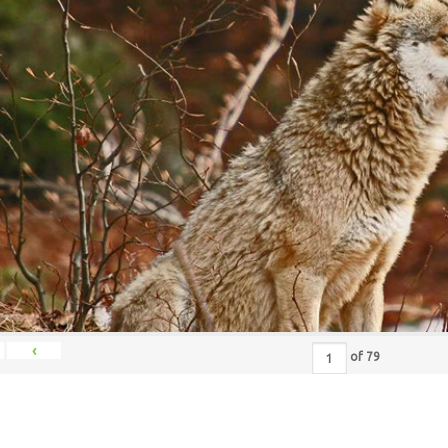
‹
of
79