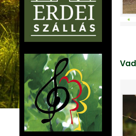
«
Vad