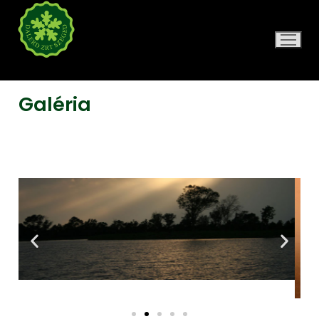
DALERD ZRT.
Galéria