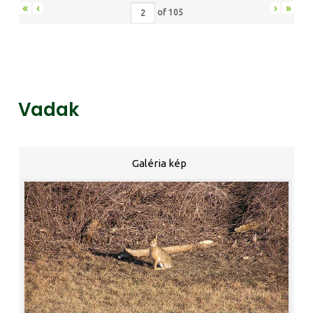
«
‹
›
»
of
105
Vadak
Galéria kép