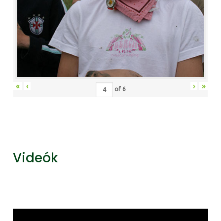
«
‹
›
»
of
6
Videók