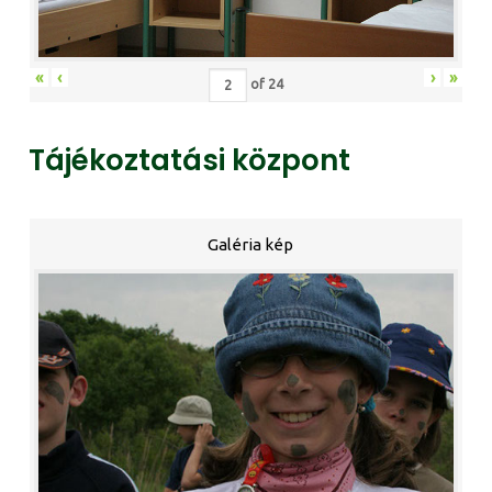
«
‹
›
»
of
24
Tájékoztatási központ
Galéria kép