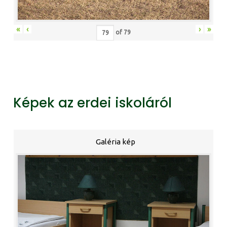
«
‹
›
»
of
79
Képek az erdei iskoláról
Galéria kép