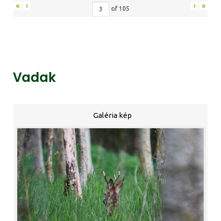
«
‹
›
»
of
105
Vadak
Galéria kép