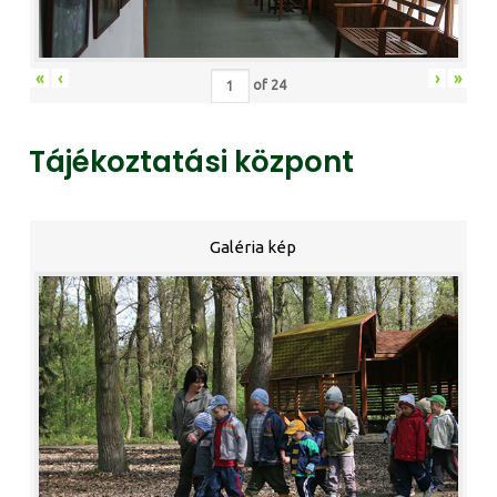
«
‹
›
»
of
24
Tájékoztatási központ
Galéria kép