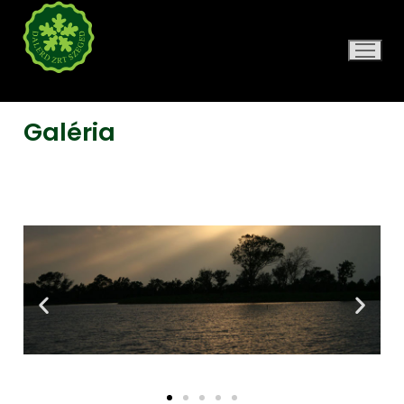
DALERD ZRT.
Galéria