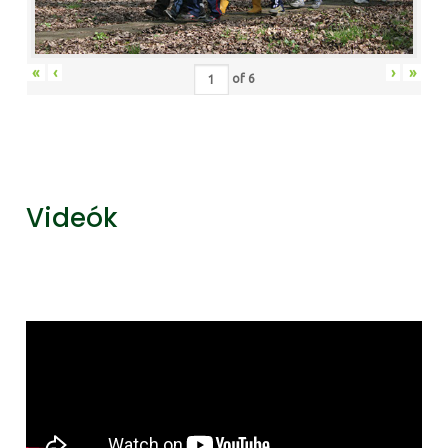
«
‹
›
»
of
6
Videók