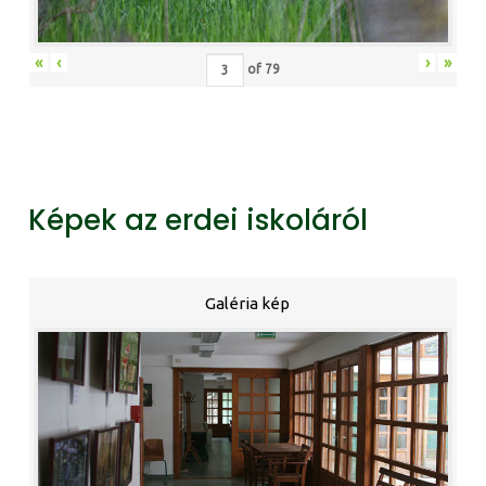
«
‹
›
»
of
79
Képek az erdei iskoláról
Galéria kép