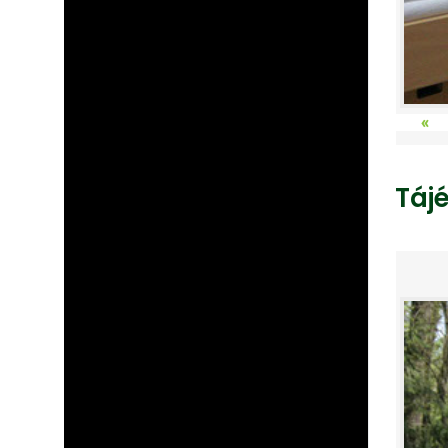
«
Táj