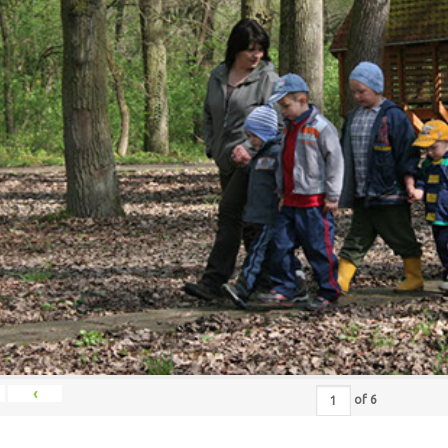
‹
of
6