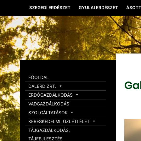
SZEGEDI ERDÉSZET
GYULAI ERDÉSZET
ÁSOTT
FŐOLDAL
Ga
DALERD ZRT.
ERDŐGAZDÁLKODÁS
VADGAZDÁLKODÁS
SZOLGÁLTATÁSOK
KERESKEDELMI, ÜZLETI ÉLET
TÁJGAZDÁLKODÁS,
TÁJFEJLESZTÉS