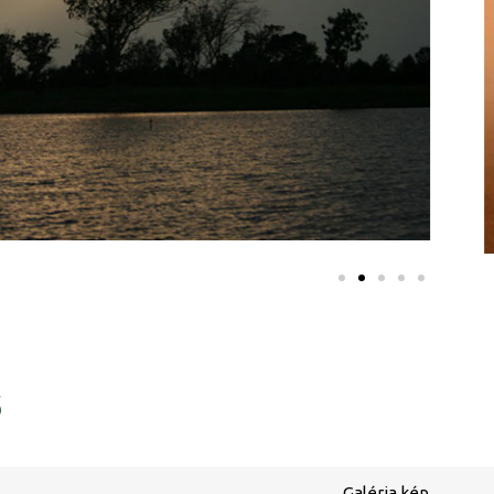
ő
Galéria kép