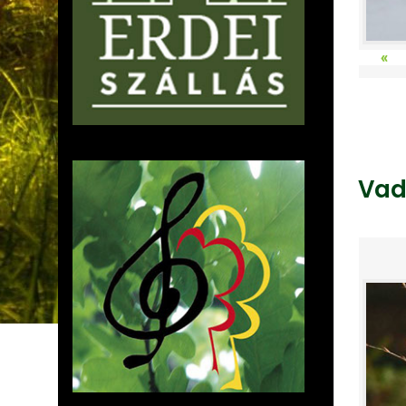
«
Vad