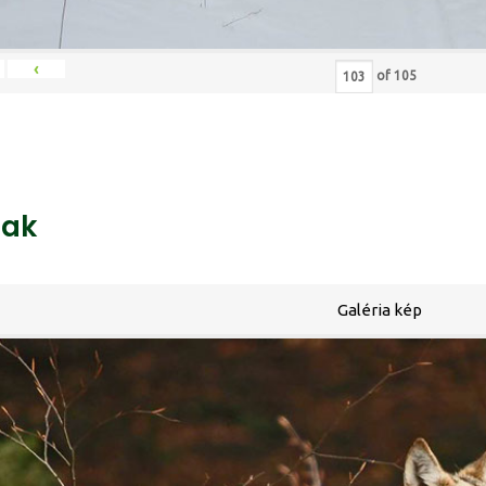
‹
of
105
ak
Galéria kép