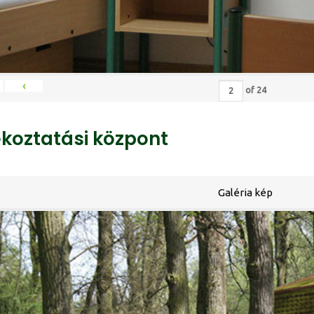
‹
of
24
ékoztatási központ
Galéria kép