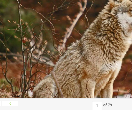
‹
of
79