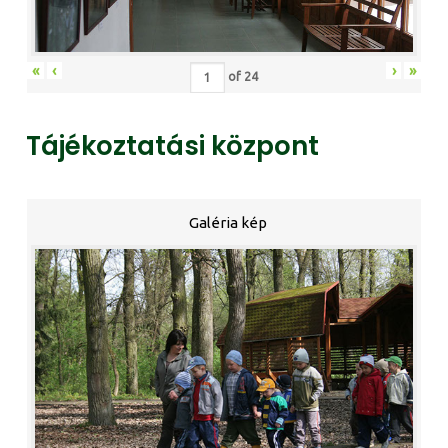
«
‹
›
»
of
24
Tájékoztatási központ
Galéria kép