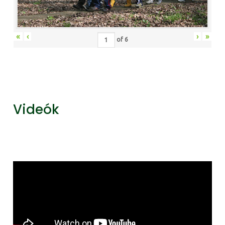
«
‹
›
»
of
6
Videók