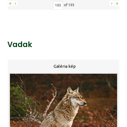
«
‹
›
»
of
105
Vadak
Galéria kép