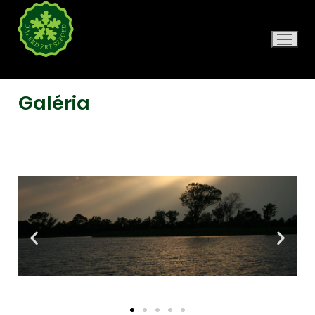
DALERD ZRT.
Galéria