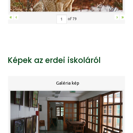
«
‹
›
»
of
79
Képek az erdei iskoláról
Galéria kép