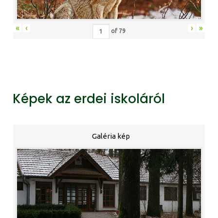
«
‹
›
»
of
79
Képek az erdei iskoláról
Galéria kép