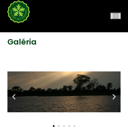
DALERD ZRT.
Galéria