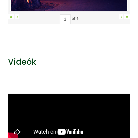
«
‹
›
»
of
6
Videók