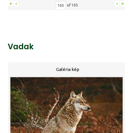
«
‹
›
»
of
105
Vadak
Galéria kép