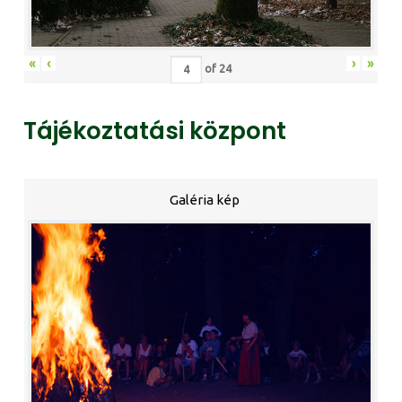
«
‹
›
»
of
24
Tájékoztatási központ
Galéria kép