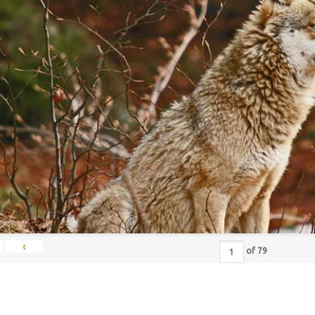
‹
of
79