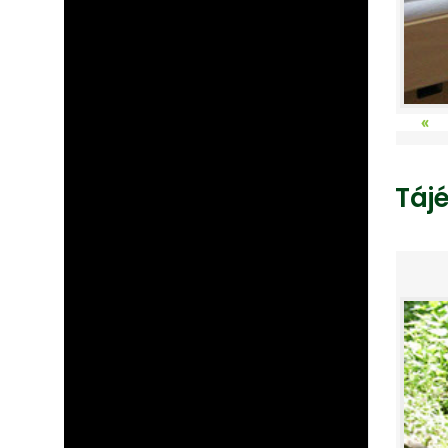
«
Táj