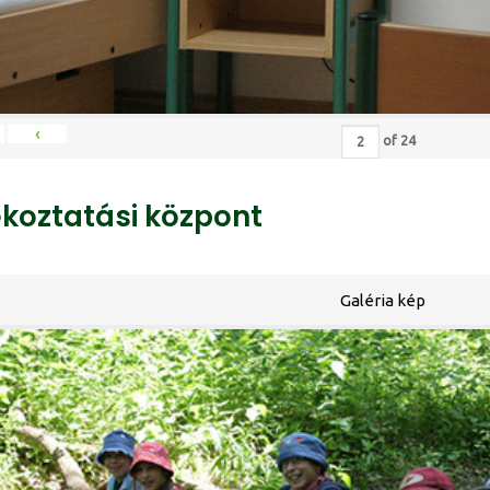
‹
of
24
ékoztatási központ
Galéria kép