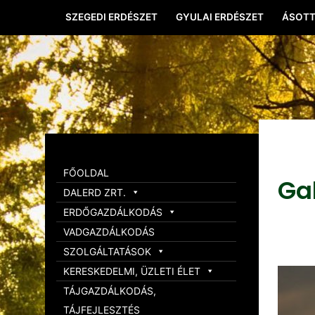
SZEGEDI ERDÉSZET
GYULAI ERDÉSZET
ÁSOTT
FŐOLDAL
Ga
DALERD ZRT.
ERDŐGAZDÁLKODÁS
VADGAZDÁLKODÁS
SZOLGÁLTATÁSOK
KERESKEDELMI, ÜZLETI ÉLET
TÁJGAZDÁLKODÁS,
TÁJFEJLESZTÉS