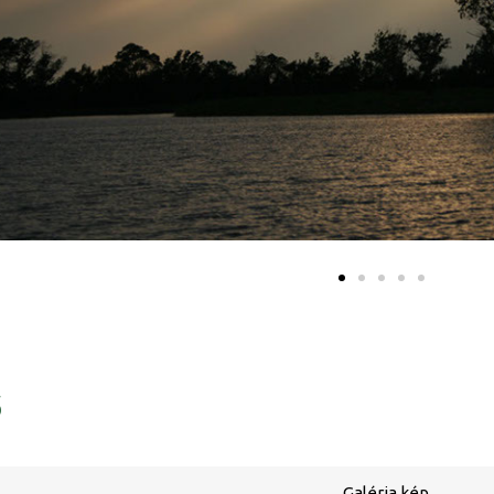
ő
Galéria kép