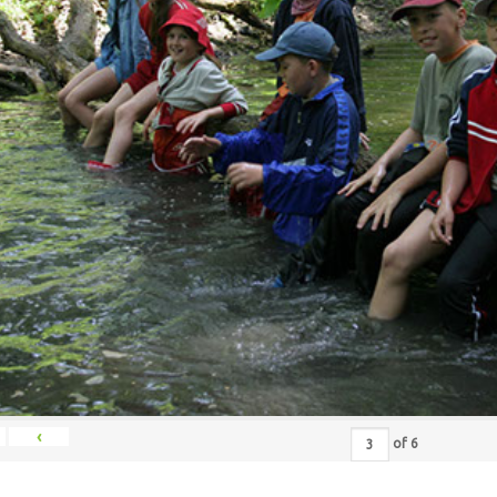
‹
of
6