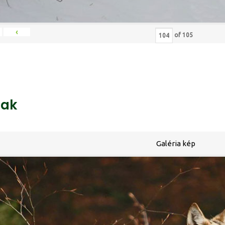
‹
of
105
ak
Galéria kép