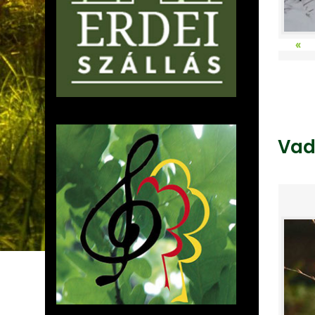
«
Vad