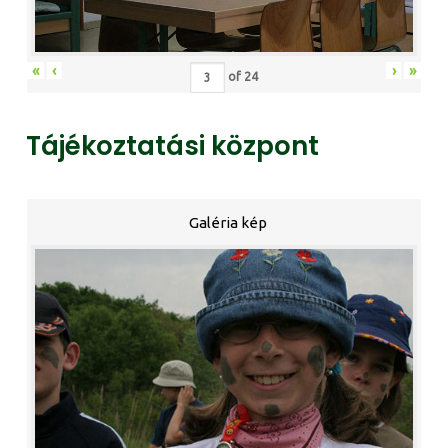
«
‹
›
»
of
24
Tájékoztatási központ
Galéria kép