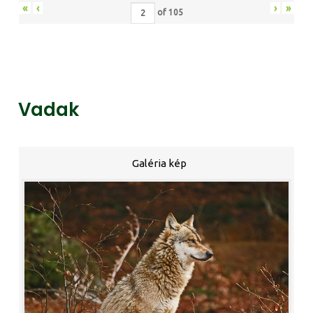
«
‹
›
»
of
105
Vadak
Galéria kép