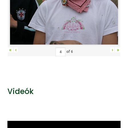
«
‹
›
»
of
6
Videók