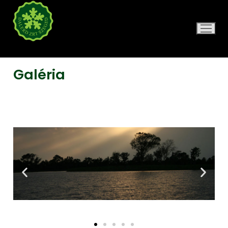
DALERD ZRT.
Galéria