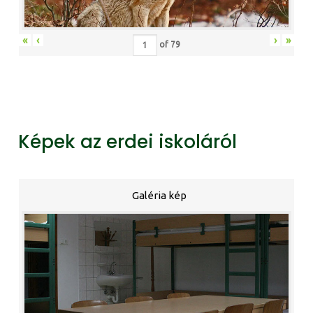
«
‹
›
»
of
79
Képek az erdei iskoláról
Galéria kép