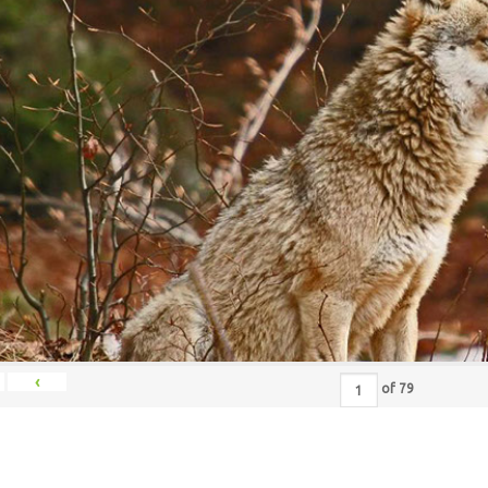
‹
of
79