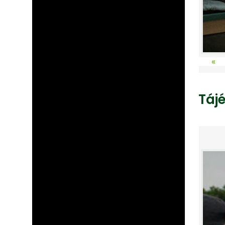
«
Táj