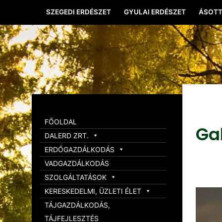
SZEGEDI ERDÉSZET
GYULAI ERDÉSZET
ÁSOTT
FŐOLDAL
Ga
DALERD ZRT.
ERDŐGAZDÁLKODÁS
VADGAZDÁLKODÁS
SZOLGÁLTATÁSOK
KERESKEDELMI, ÜZLETI ÉLET
TÁJGAZDÁLKODÁS,
TÁJFEJLESZTÉS