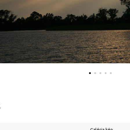
ő
Galéria kép