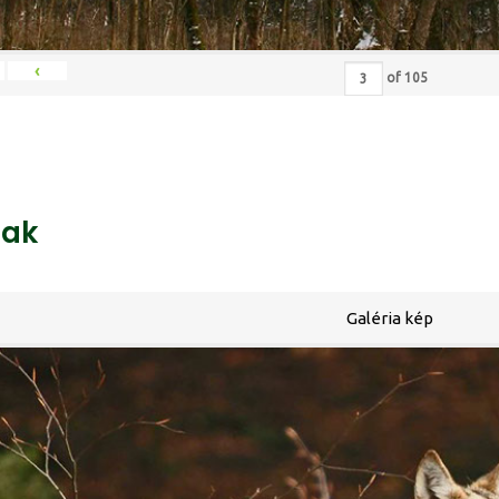
‹
of
105
ak
Galéria kép