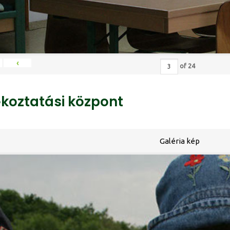
‹
of
24
ékoztatási központ
Galéria kép