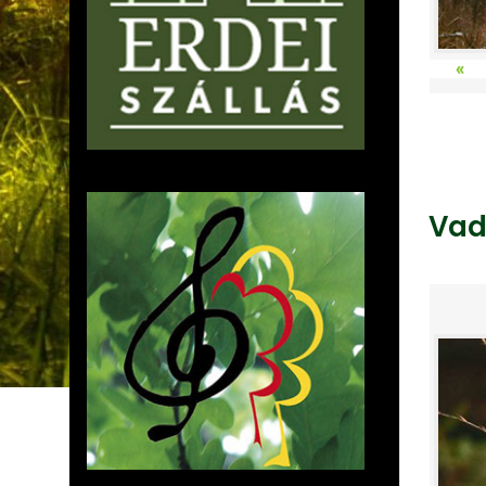
«
Vad