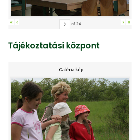
«
‹
›
»
of
24
Tájékoztatási központ
Galéria kép