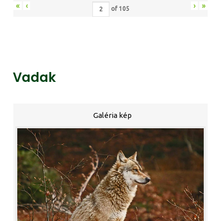
«
‹
›
»
of
105
Vadak
Galéria kép