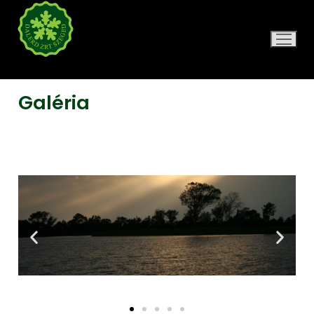
DALERD ZRT.
Galéria