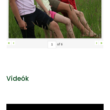
«
‹
›
»
of
6
Videók