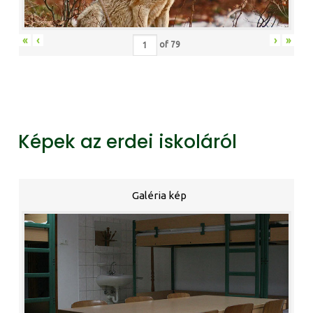
«
‹
›
»
of
79
Képek az erdei iskoláról
Galéria kép