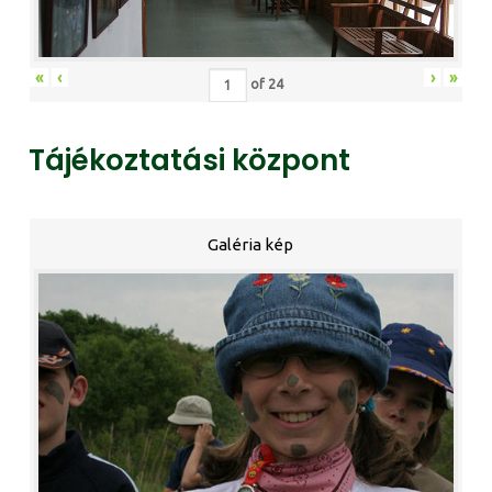
«
‹
›
»
of
24
Tájékoztatási központ
Galéria kép