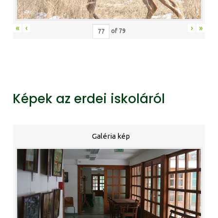
«
‹
›
»
of
79
Képek az erdei iskoláról
Galéria kép