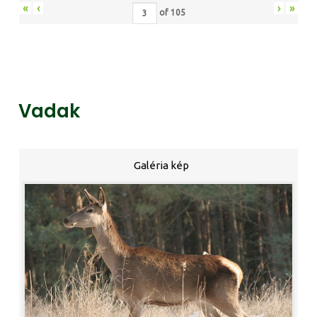
«
‹
›
»
of
105
Vadak
Galéria kép