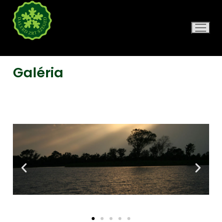
DALERD ZRT.
Galéria