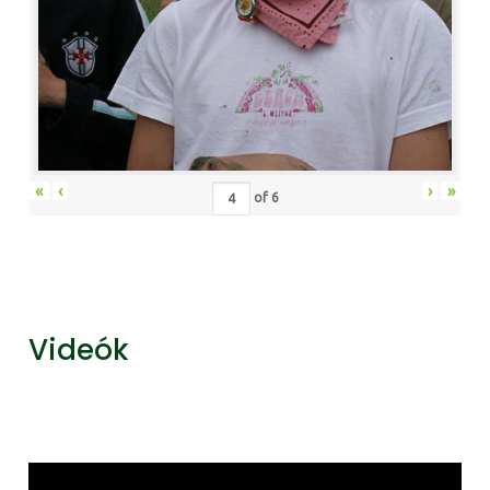
«
‹
›
»
of
6
Videók