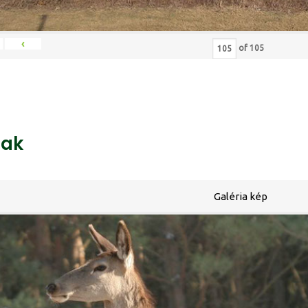
‹
of
105
ak
Galéria kép