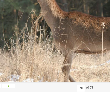
‹
of
79