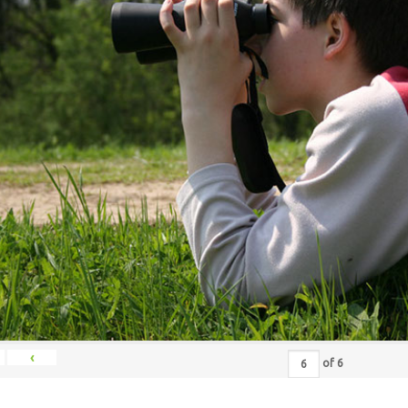
‹
of
6