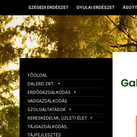
SZEGEDI ERDÉSZET
GYULAI ERDÉSZET
ÁSOTT
FŐOLDAL
Ga
DALERD ZRT.
ERDŐGAZDÁLKODÁS
VADGAZDÁLKODÁS
SZOLGÁLTATÁSOK
KERESKEDELMI, ÜZLETI ÉLET
TÁJGAZDÁLKODÁS,
TÁJFEJLESZTÉS