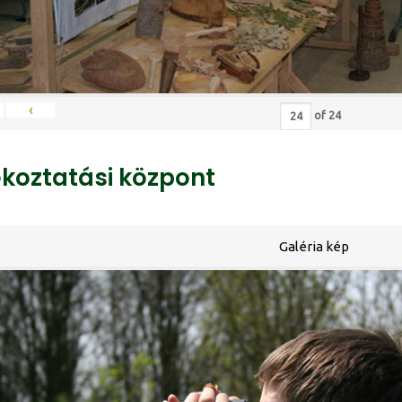
‹
of
24
ékoztatási központ
Galéria kép