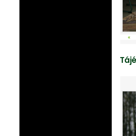
«
Táj