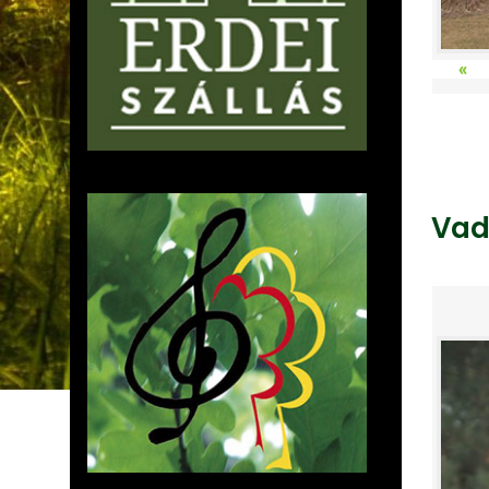
«
Vad