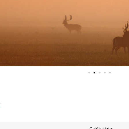
ő
Galéria kép