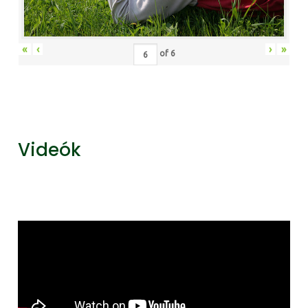
«
‹
›
»
of
6
Videók