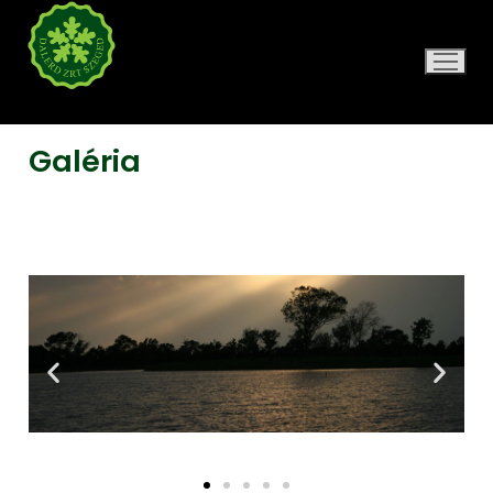
DALERD ZRT.
Galéria