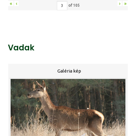
«
‹
›
»
of
105
Vadak
Galéria kép