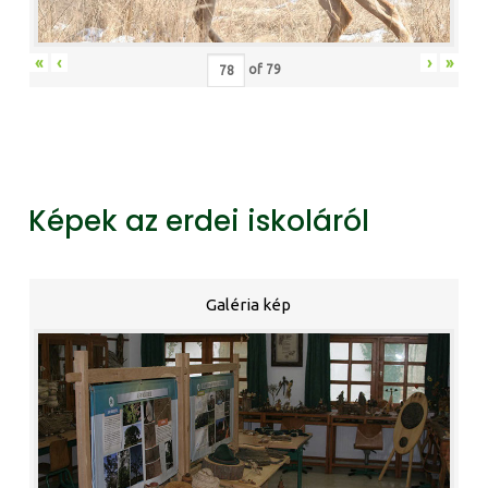
«
‹
›
»
of
79
Képek az erdei iskoláról
Galéria kép