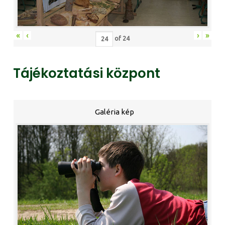
«
‹
›
»
of
24
Tájékoztatási központ
Galéria kép