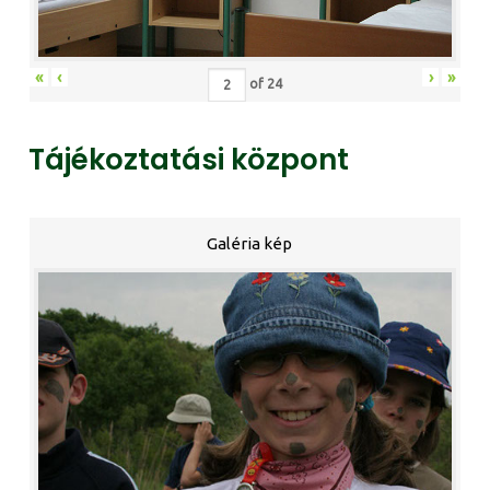
«
‹
›
»
of
24
Tájékoztatási központ
Galéria kép