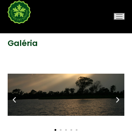
DALERD ZRT.
Galéria