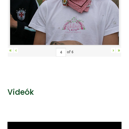
«
‹
›
»
of
6
Videók