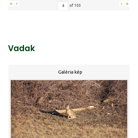
«
‹
›
»
of
105
Vadak
Galéria kép