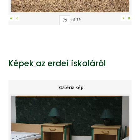
«
‹
›
»
of
79
Képek az erdei iskoláról
Galéria kép