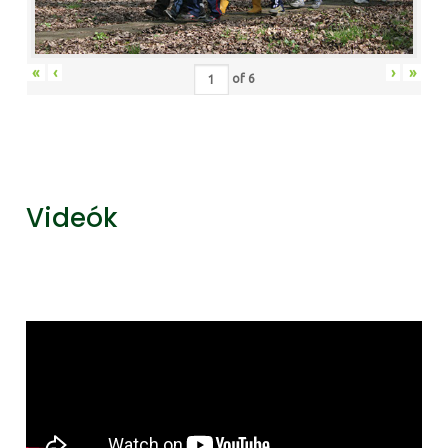
«
‹
›
»
of
6
Videók