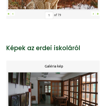
«
‹
›
»
of
79
Képek az erdei iskoláról
Galéria kép