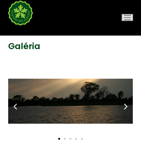
DALERD ZRT.
Galéria