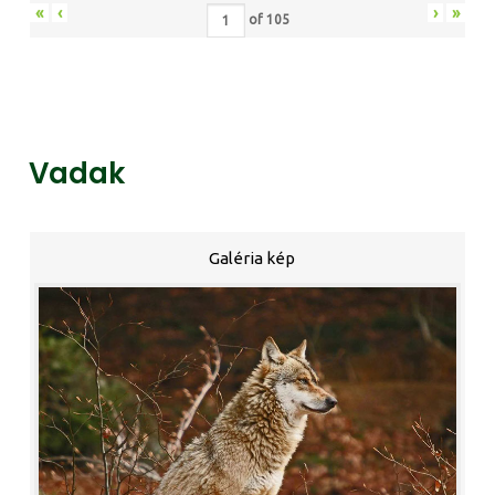
«
‹
›
»
of
105
Vadak
Galéria kép