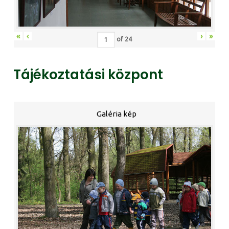
«
‹
›
»
of
24
Tájékoztatási központ
Galéria kép