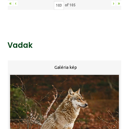
«
‹
›
»
of
105
Vadak
Galéria kép