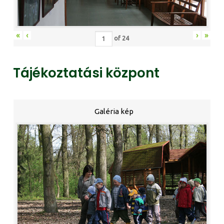
«
‹
›
»
of
24
Tájékoztatási központ
Galéria kép