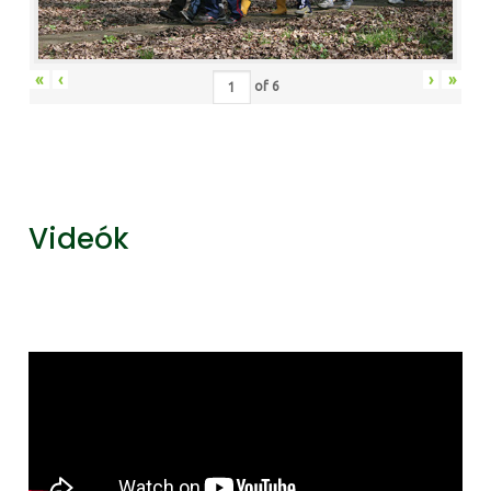
«
‹
›
»
of
6
Videók