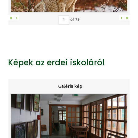
«
‹
›
»
of
79
Képek az erdei iskoláról
Galéria kép