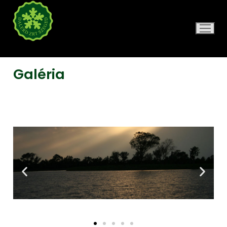
DALERD ZRT.
Galéria