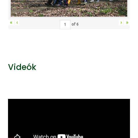
«
‹
›
»
of
6
Videók