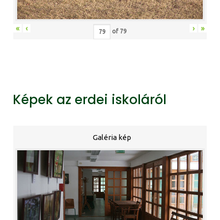
«
‹
›
»
of
79
Képek az erdei iskoláról
Galéria kép