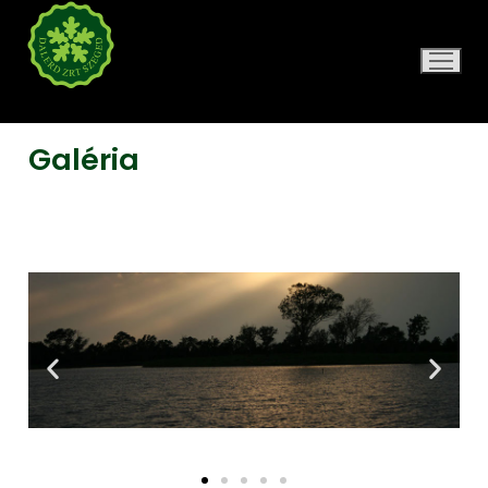
DALERD ZRT.
Galéria