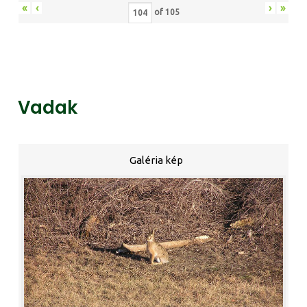
«
‹
›
»
of
105
Vadak
Galéria kép