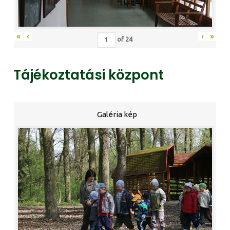
«
‹
›
»
of
24
Tájékoztatási központ
Galéria kép