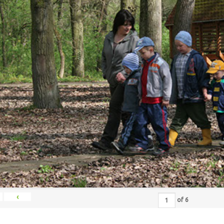
‹
of
6