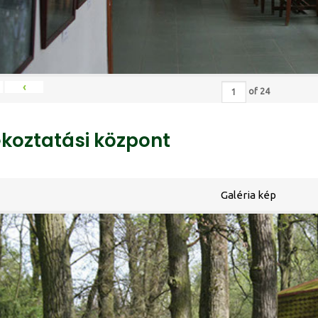
‹
of
24
ékoztatási központ
Galéria kép