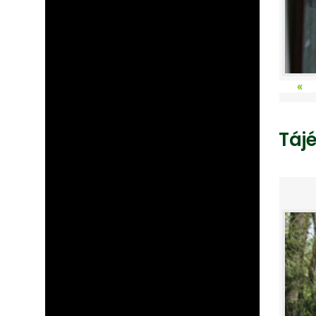
«
Táj