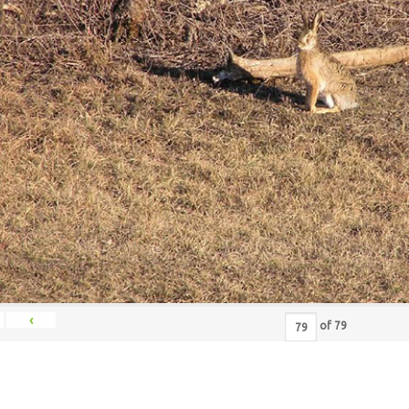
‹
of
79