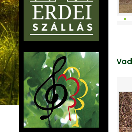
«
Vad