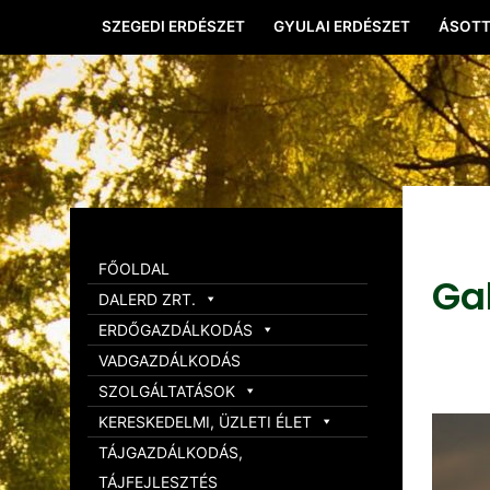
SZEGEDI ERDÉSZET
GYULAI ERDÉSZET
ÁSOTT
FŐOLDAL
Ga
DALERD ZRT.
ERDŐGAZDÁLKODÁS
VADGAZDÁLKODÁS
SZOLGÁLTATÁSOK
KERESKEDELMI, ÜZLETI ÉLET
TÁJGAZDÁLKODÁS,
TÁJFEJLESZTÉS