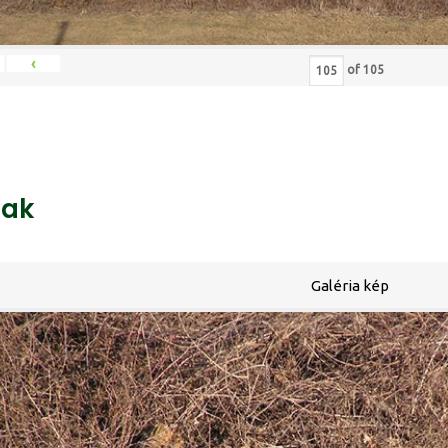
‹
of
105
ak
Galéria kép