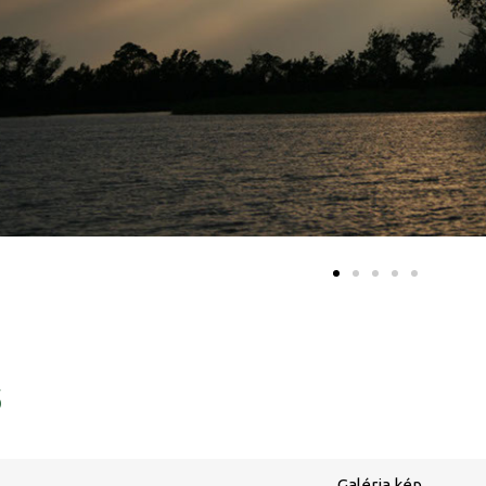
ő
Galéria kép