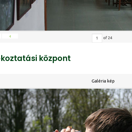
‹
of
24
ékoztatási központ
Galéria kép