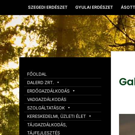
SZEGEDI ERDÉSZET
GYULAI ERDÉSZET
ÁSOTT
FŐOLDAL
Ga
DALERD ZRT.
ERDŐGAZDÁLKODÁS
VADGAZDÁLKODÁS
SZOLGÁLTATÁSOK
KERESKEDELMI, ÜZLETI ÉLET
TÁJGAZDÁLKODÁS,
TÁJFEJLESZTÉS