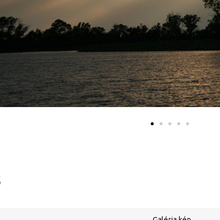
ő
Galéria kép