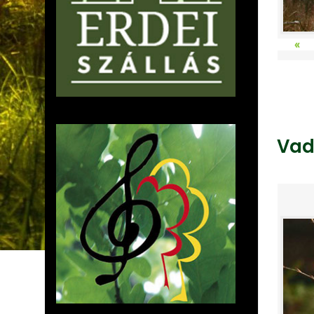
«
Vad