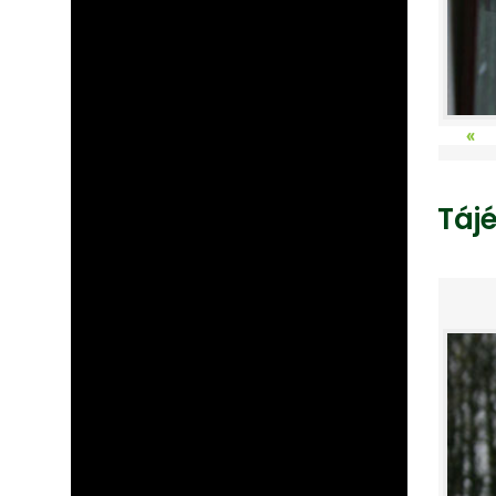
«
Táj