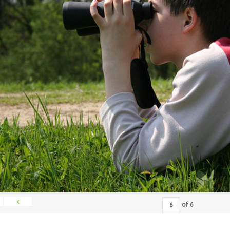
‹
of
6