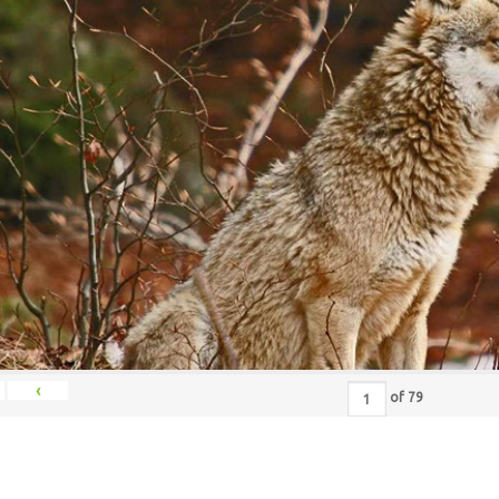
‹
of
79