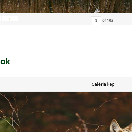
‹
of
105
ak
Galéria kép