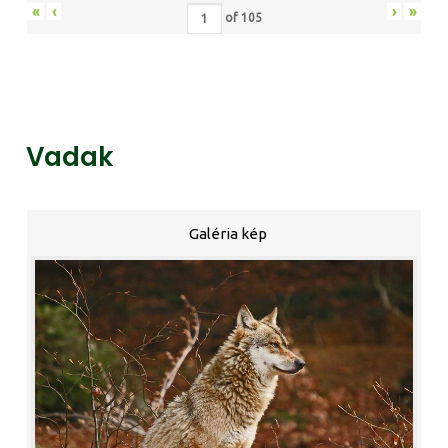
«
‹
›
»
of
105
Vadak
Galéria kép