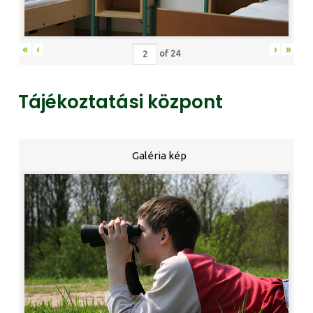
«
‹
›
»
of
24
Tájékoztatási központ
Galéria kép