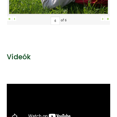
«
‹
›
»
of
6
Videók