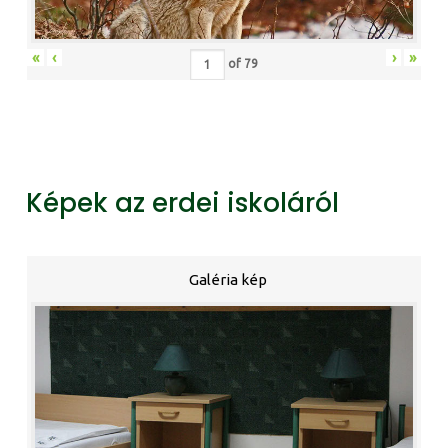
«
‹
›
»
of
79
Képek az erdei iskoláról
Galéria kép