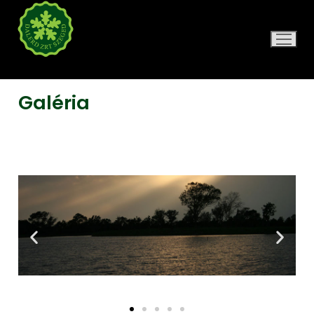
DALERD ZRT.
Galéria