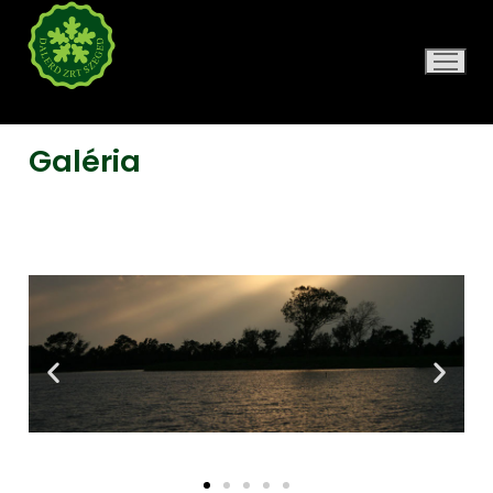
DALERD ZRT.
Galéria