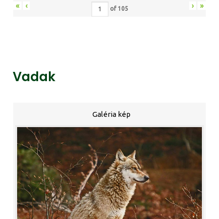
«
‹
›
»
of
105
Vadak
Galéria kép