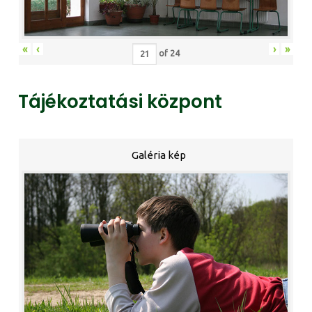
«
‹
›
»
of
24
Tájékoztatási központ
Galéria kép