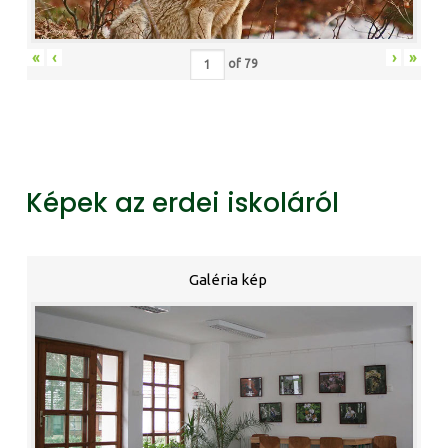
«
‹
›
»
of
79
Képek az erdei iskoláról
Galéria kép