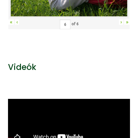
«
‹
›
»
of
6
Videók