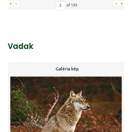
«
‹
›
»
of
105
Vadak
Galéria kép