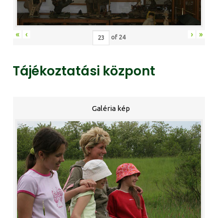
«
‹
›
»
of
24
Tájékoztatási központ
Galéria kép