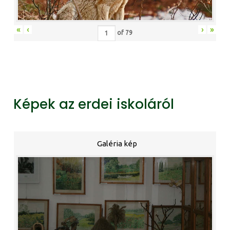
«
‹
›
»
of
79
Képek az erdei iskoláról
Galéria kép