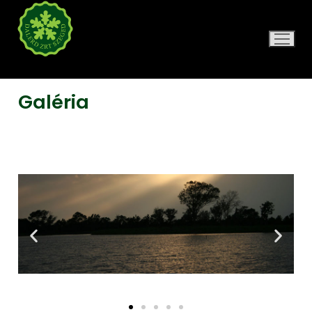
DALERD ZRT.
Galéria