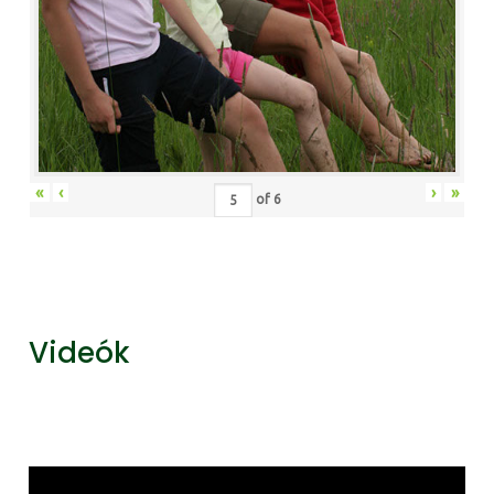
«
‹
›
»
of
6
Videók