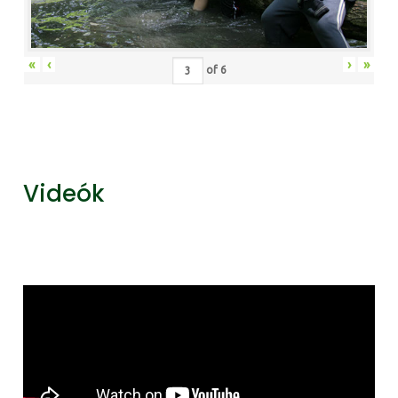
«
‹
›
»
of
6
Videók