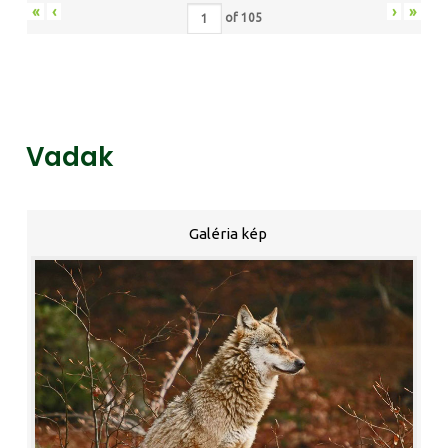
«
‹
›
»
of
105
Vadak
Galéria kép