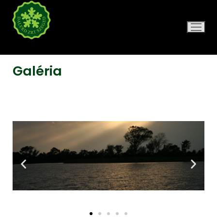
DALERD ZRT.
Galéria