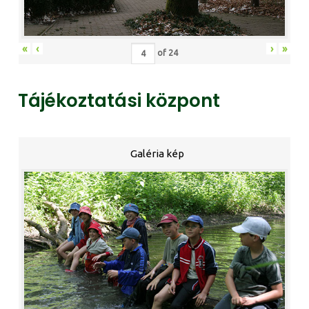
«
‹
›
»
of
24
Tájékoztatási központ
Galéria kép