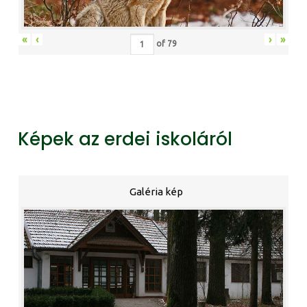
«
‹
›
»
of
79
Képek az erdei iskoláról
Galéria kép