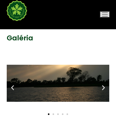
DALERD ZRT.
Galéria