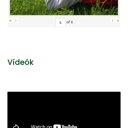
«
‹
›
»
of
6
Videók