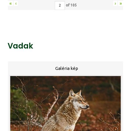
«
‹
›
»
of
105
Vadak
Galéria kép