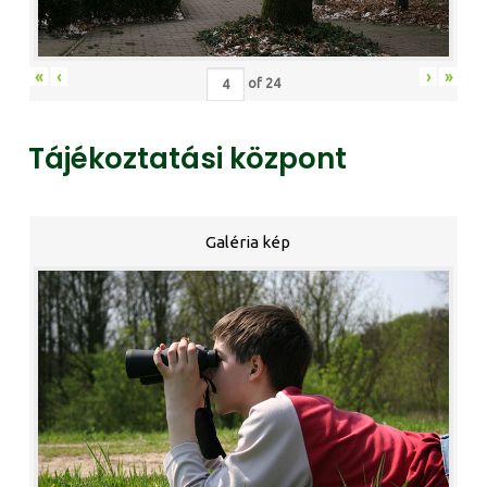
«
‹
›
»
of
24
Tájékoztatási központ
Galéria kép