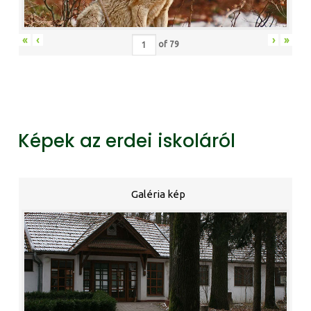
«
‹
›
»
of
79
Képek az erdei iskoláról
Galéria kép