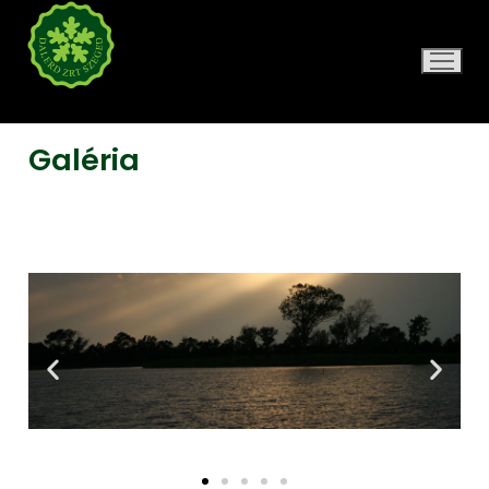
DALERD ZRT.
Galéria