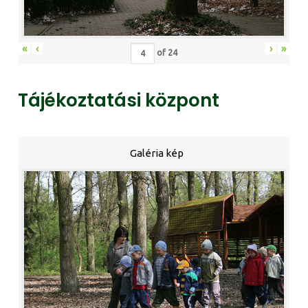
«
‹
›
»
of
24
Tájékoztatási központ
Galéria kép