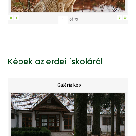
«
‹
›
»
of
79
Képek az erdei iskoláról
Galéria kép