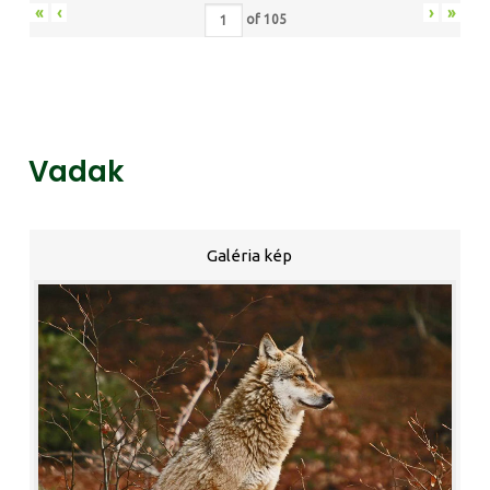
«
‹
›
»
of
105
Vadak
Galéria kép