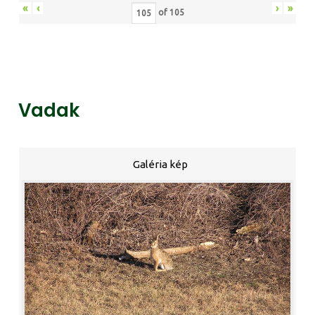
«
‹
›
»
of
105
Vadak
Galéria kép