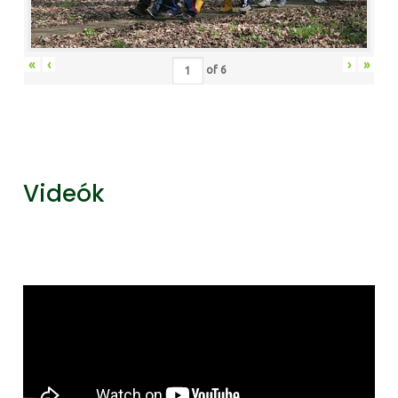
«
‹
›
»
of
6
Videók