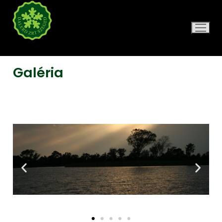
DALERD ZRT.
Galéria