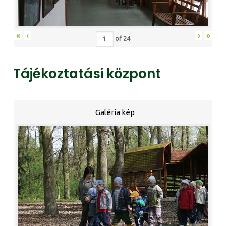
«
‹
›
»
of
24
Tájékoztatási központ
Galéria kép