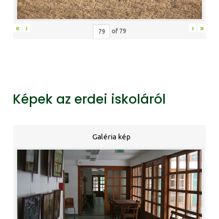
«
‹
›
»
of
79
Képek az erdei iskoláról
Galéria kép