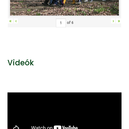
«
‹
›
»
of
6
Videók