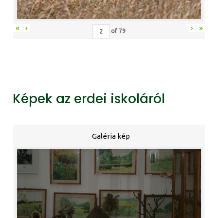
«
‹
›
»
of
79
Képek az erdei iskoláról
Galéria kép