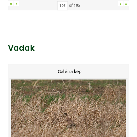
«
‹
›
»
of
105
Vadak
Galéria kép