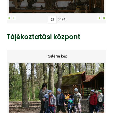
«
‹
›
»
of
24
Tájékoztatási központ
Galéria kép