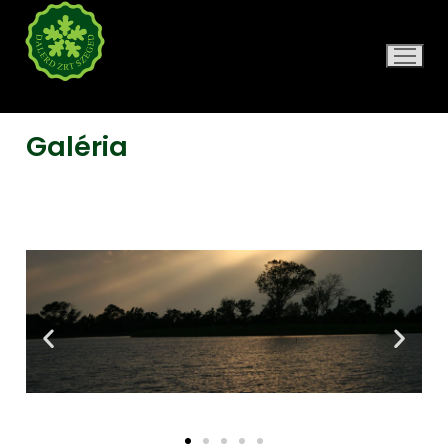
DALERD ZRT.
Galéria