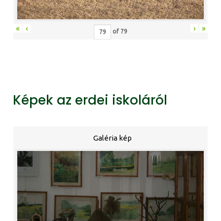
«
‹
›
»
of
79
Képek az erdei iskoláról
Galéria kép