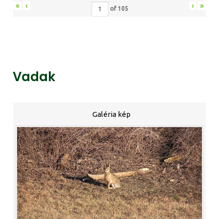
«
‹
›
»
of
105
Vadak
Galéria kép