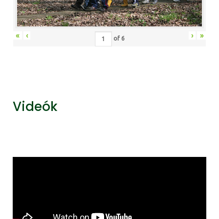
«
‹
›
»
of
6
Videók