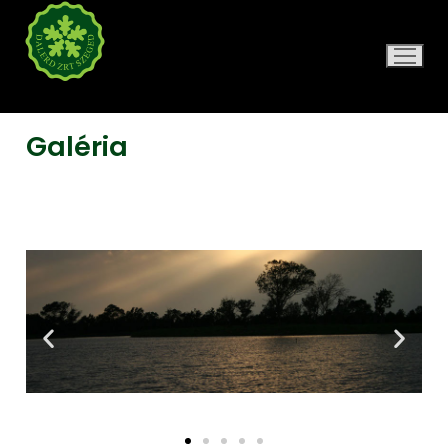
DALERD ZRT.
Galéria