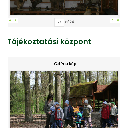
«
‹
›
»
of
24
Tájékoztatási központ
Galéria kép