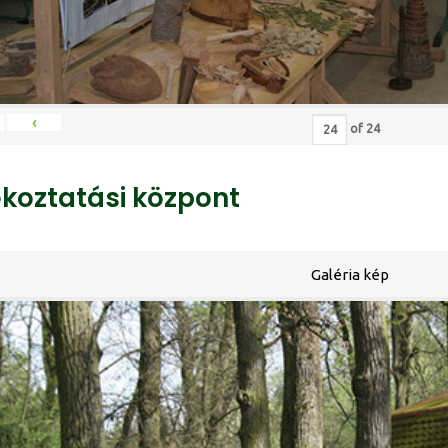
‹
of
24
ékoztatási központ
Galéria kép