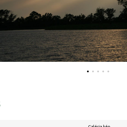
ő
Galéria kép