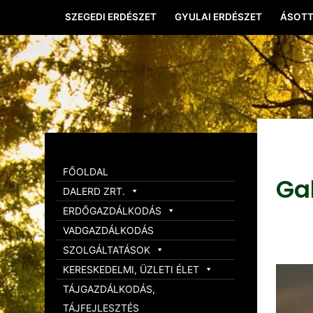
SZEGEDI ERDÉSZET
GYULAI ERDÉSZET
ÁSOTT
FŐOLDAL
Ga
DALERD ZRT.
ERDŐGAZDÁLKODÁS
VADGAZDÁLKODÁS
SZOLGÁLTATÁSOK
KERESKEDELMI, ÜZLETI ÉLET
TÁJGAZDÁLKODÁS,
TÁJFEJLESZTÉS