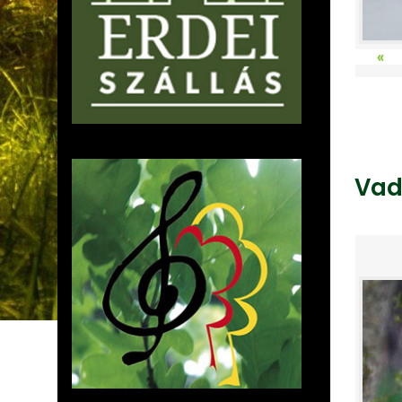
«
Vad