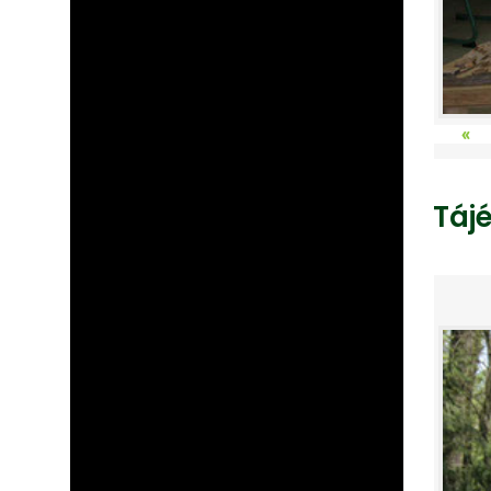
«
Táj