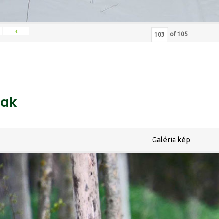
‹
of
105
ak
Galéria kép