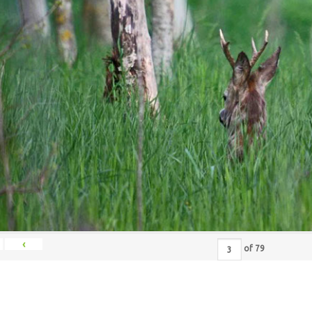
‹
of
79