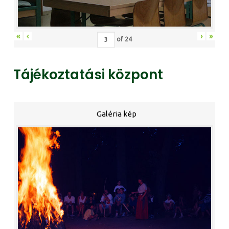
«
‹
›
»
of
24
Tájékoztatási központ
Galéria kép