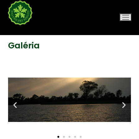
DALERD ZRT.
Galéria