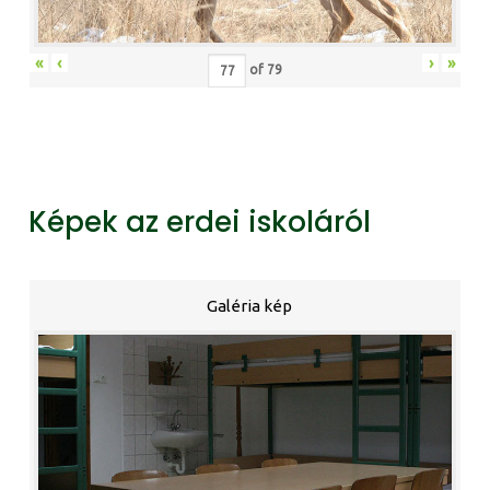
«
‹
›
»
of
79
Képek az erdei iskoláról
Galéria kép