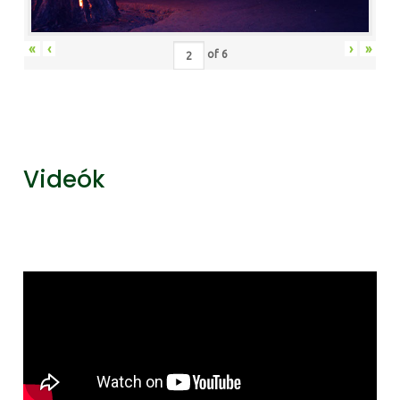
«
‹
›
»
of
6
Videók