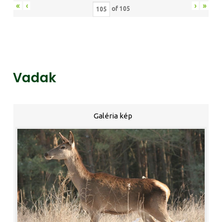
«
‹
›
»
of
105
Vadak
Galéria kép