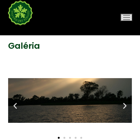
DALERD ZRT.
Galéria