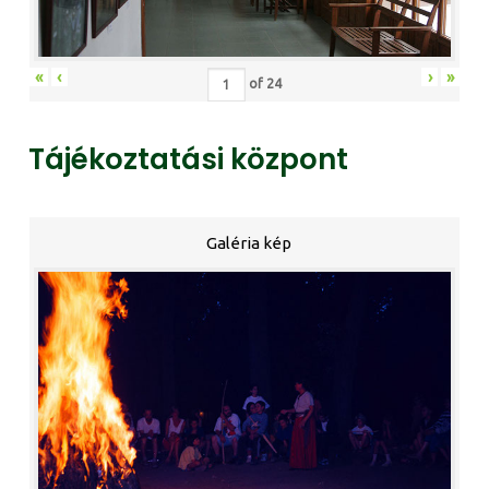
«
‹
›
»
of
24
Tájékoztatási központ
Galéria kép