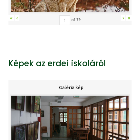
«
‹
›
»
of
79
Képek az erdei iskoláról
Galéria kép