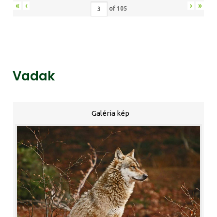
«
‹
›
»
of
105
Vadak
Galéria kép