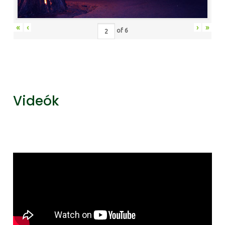
«
‹
›
»
of
6
Videók