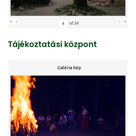
«
‹
›
»
of
24
Tájékoztatási központ
Galéria kép