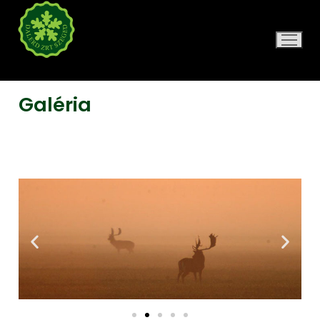
DALERD ZRT.
Galéria