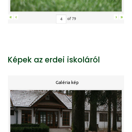
«
‹
›
»
of
79
Képek az erdei iskoláról
Galéria kép