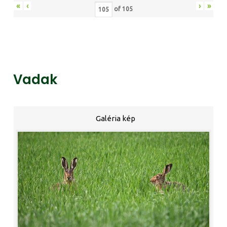
«
‹
›
»
of
105
Vadak
Galéria kép