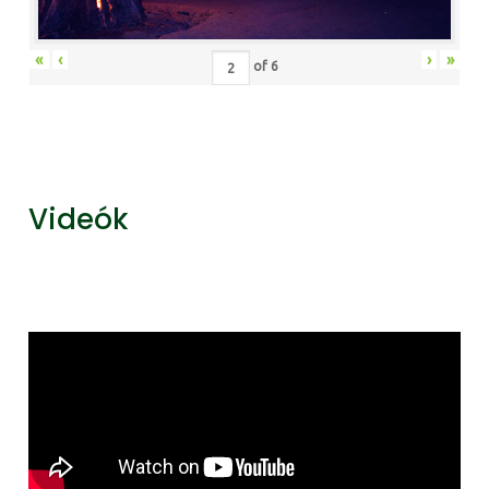
«
‹
›
»
of
6
Videók