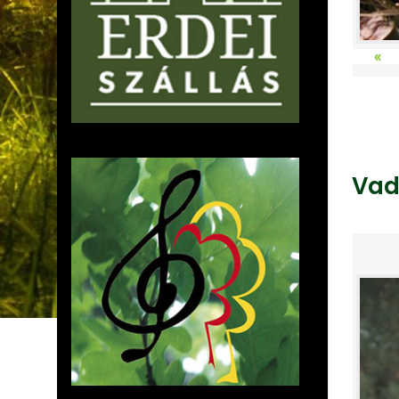
«
Vad