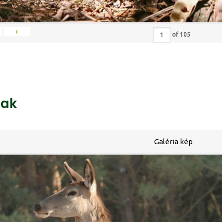
‹
of
105
ak
Galéria kép