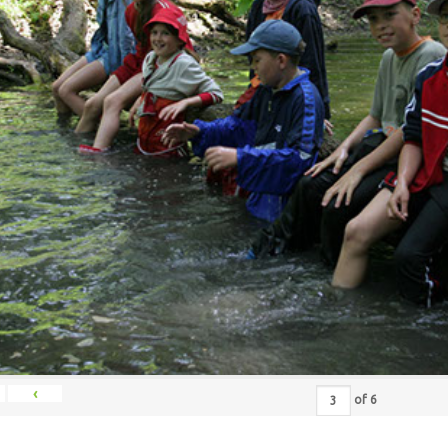
‹
of
6