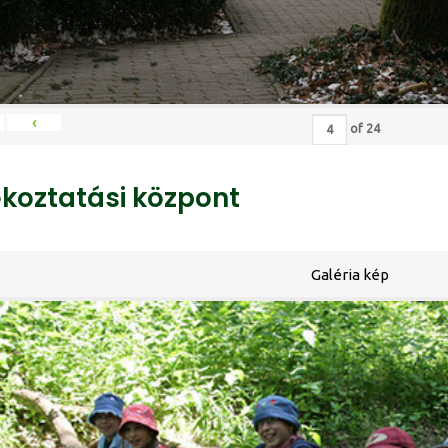
‹
of
24
ékoztatási központ
Galéria kép