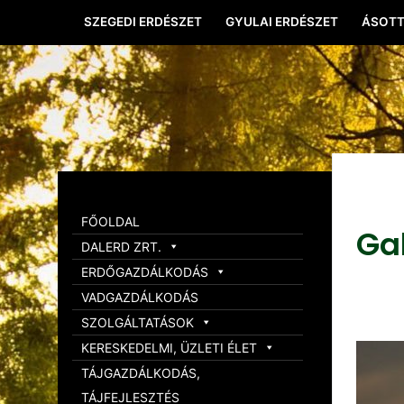
SZEGEDI ERDÉSZET
GYULAI ERDÉSZET
ÁSOTT
FŐOLDAL
Ga
DALERD ZRT.
ERDŐGAZDÁLKODÁS
VADGAZDÁLKODÁS
SZOLGÁLTATÁSOK
KERESKEDELMI, ÜZLETI ÉLET
TÁJGAZDÁLKODÁS,
TÁJFEJLESZTÉS