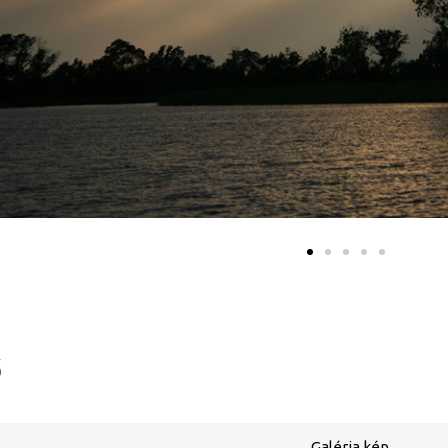
ő
Galéria kép