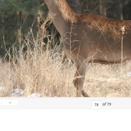
‹
of
79