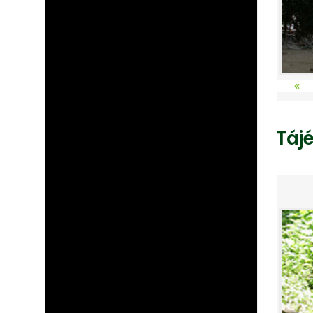
«
Táj