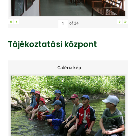
«
‹
›
»
of
24
Tájékoztatási központ
Galéria kép