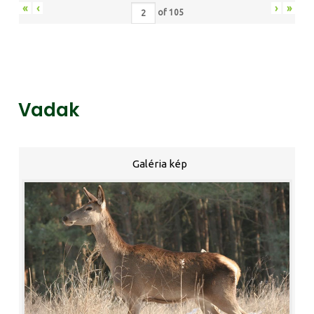
«
‹
›
»
of
105
Vadak
Galéria kép