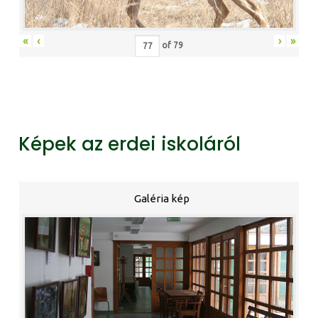
«
‹
›
»
of
79
Képek az erdei iskoláról
Galéria kép