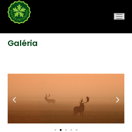
DALERD ZRT.
Galéria