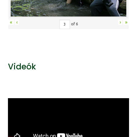
«
‹
›
»
of
6
Videók