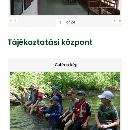
«
‹
›
»
of
24
Tájékoztatási központ
Galéria kép