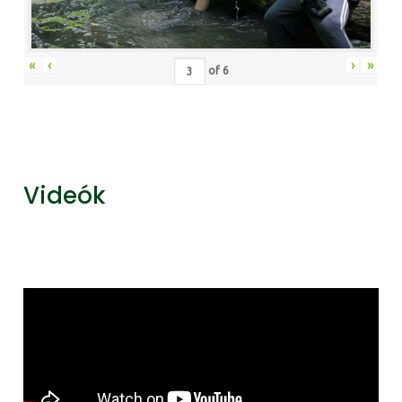
«
‹
›
»
of
6
Videók