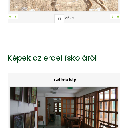
«
‹
›
»
of
79
Képek az erdei iskoláról
Galéria kép