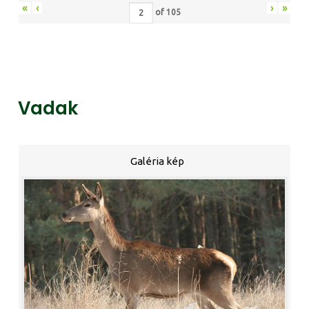
«
‹
›
»
of
105
Vadak
Galéria kép