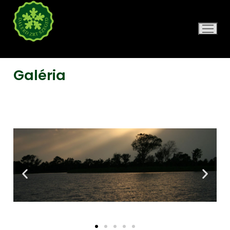
DALERD ZRT.
Galéria