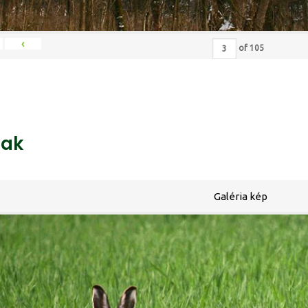
‹
of
105
ak
Galéria kép