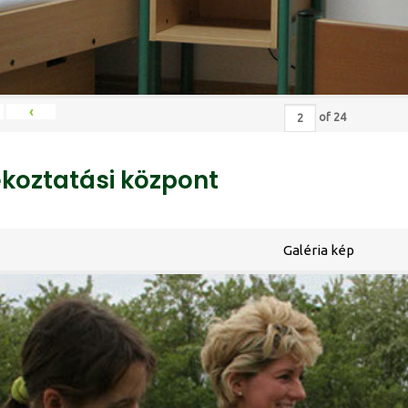
‹
of
24
ékoztatási központ
Galéria kép