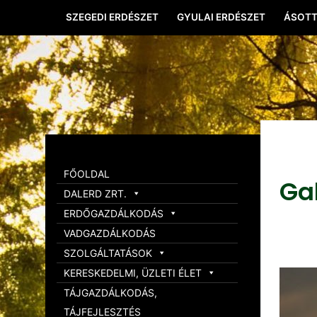
SZEGEDI ERDÉSZET
GYULAI ERDÉSZET
ÁSOTT
FŐOLDAL
Ga
DALERD ZRT.
ERDŐGAZDÁLKODÁS
VADGAZDÁLKODÁS
SZOLGÁLTATÁSOK
KERESKEDELMI, ÜZLETI ÉLET
TÁJGAZDÁLKODÁS,
TÁJFEJLESZTÉS