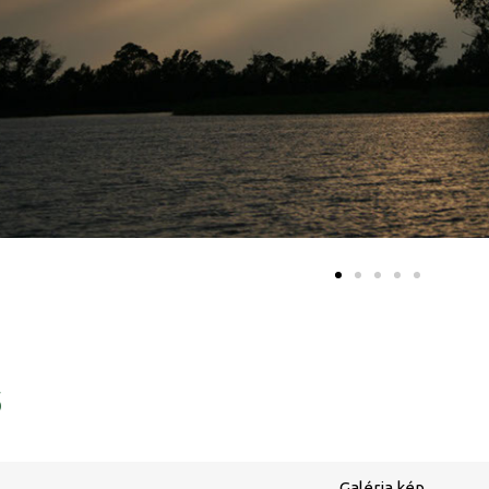
ő
Galéria kép