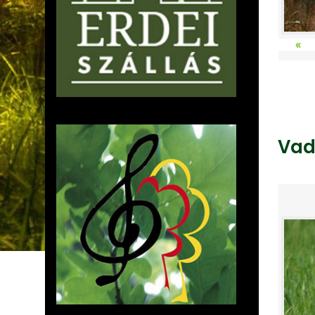
«
Vad