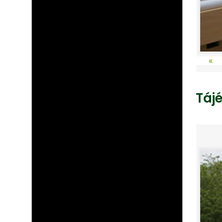
«
Táj