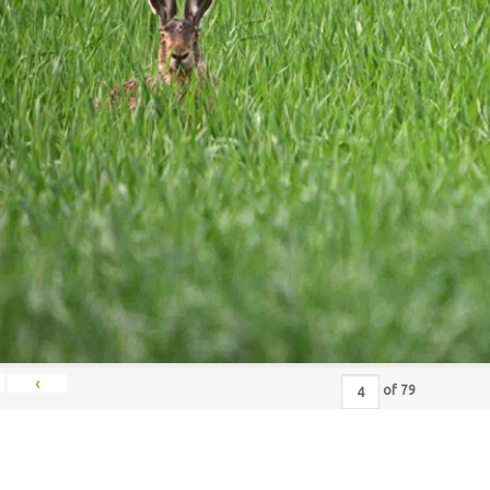
‹
of
79