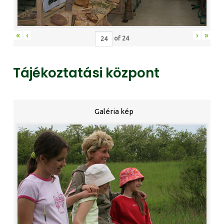
«
‹
›
»
of
24
Tájékoztatási központ
Galéria kép