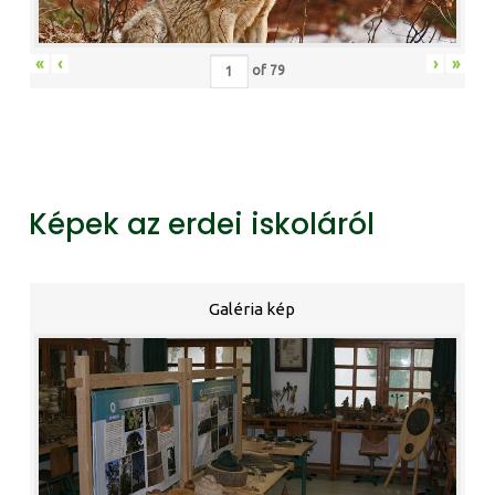
«
‹
›
»
of
79
Képek az erdei iskoláról
Galéria kép