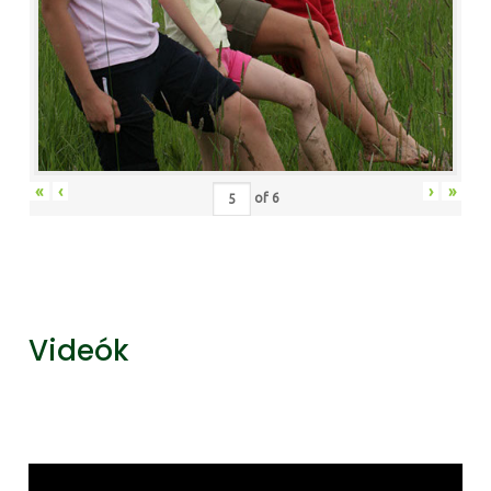
«
‹
›
»
of
6
Videók