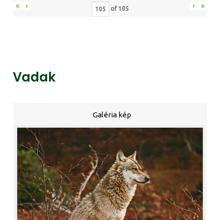
«
‹
›
»
of
105
Vadak
Galéria kép