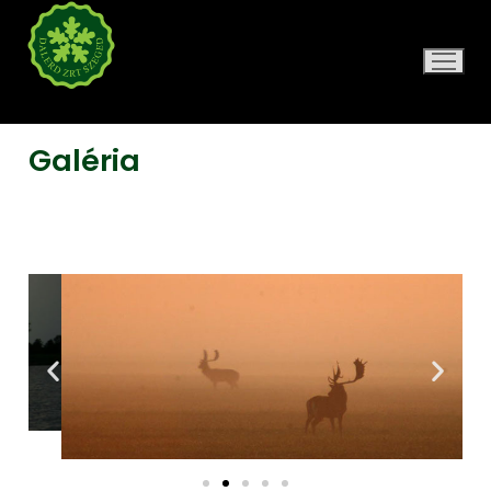
DALERD ZRT.
Galéria