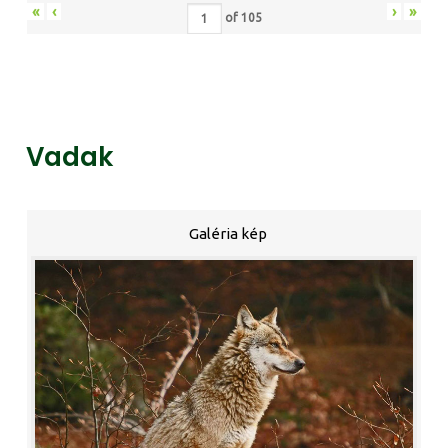
«
‹
›
»
of
105
Vadak
Galéria kép