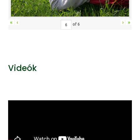
«
‹
›
»
of
6
Videók