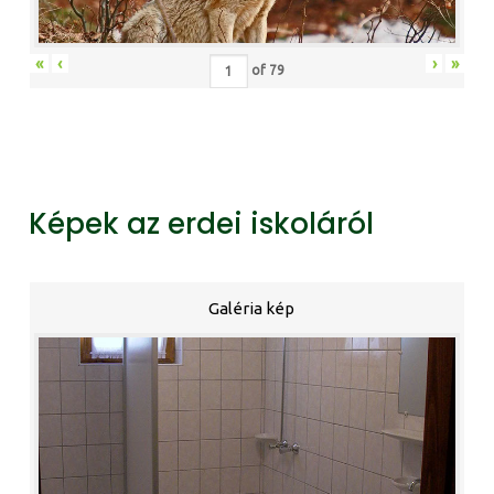
«
‹
›
»
of
79
Képek az erdei iskoláról
Galéria kép