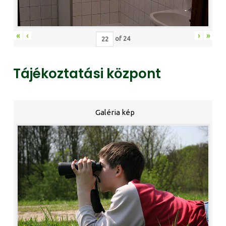
«
‹
›
»
of
24
Tájékoztatási központ
Galéria kép