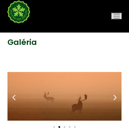
DALERD ZRT.
Galéria