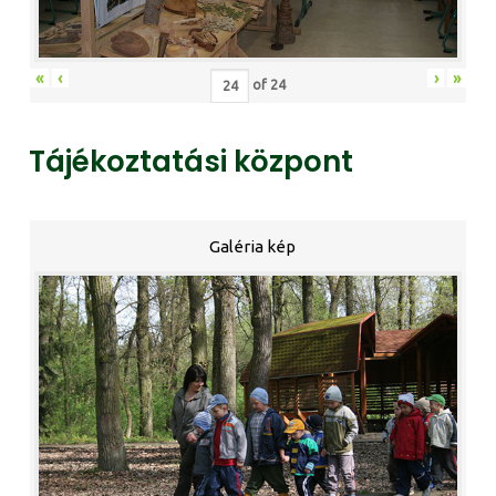
«
‹
›
»
of
24
Tájékoztatási központ
Galéria kép