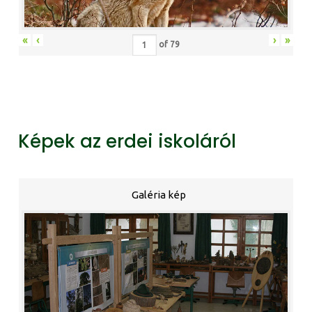
«
‹
›
»
of
79
Képek az erdei iskoláról
Galéria kép