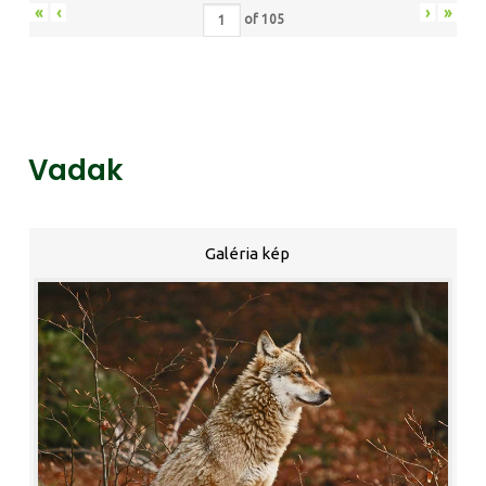
«
‹
›
»
of
105
Vadak
Galéria kép