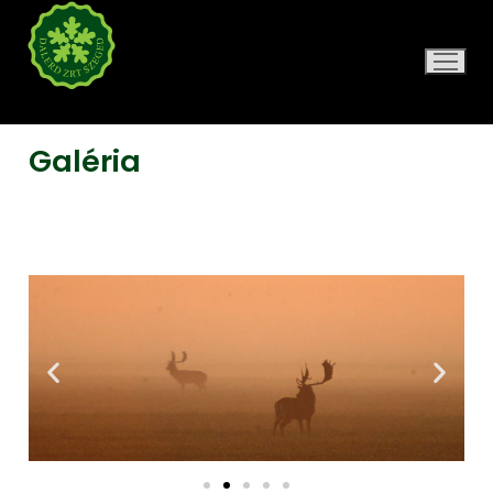
DALERD ZRT.
Galéria