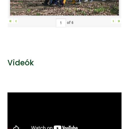
«
‹
›
»
of
6
Videók