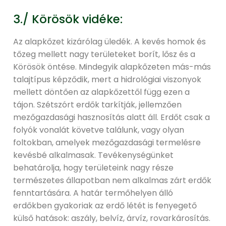
3./ Körösök vidéke:
Az alapkőzet kizárólag üledék. A kevés homok és
tőzeg mellett nagy területeket borít, lősz és a
Körösök öntése. Mindegyik alapkőzeten más-más
talajtípus képződik, mert a hidrológiai viszonyok
mellett döntően az alapkőzettől függ ezen a
tájon. Szétszórt erdők tarkítják, jellemzően
mezőgazdasági hasznosítás alatt áll. Erdőt csak a
folyók vonalát követve találunk, vagy olyan
foltokban, amelyek mezőgazdasági termelésre
kevésbé alkalmasak. Tevékenységünket
behatárolja, hogy területeink nagy része
természetes állapotban nem alkalmas zárt erdők
fenntartására. A határ termőhelyen álló
erdőkben gyakoriak az erdő létét is fenyegető
külső hatások: aszály, belvíz, árvíz, rovarkárosítás.