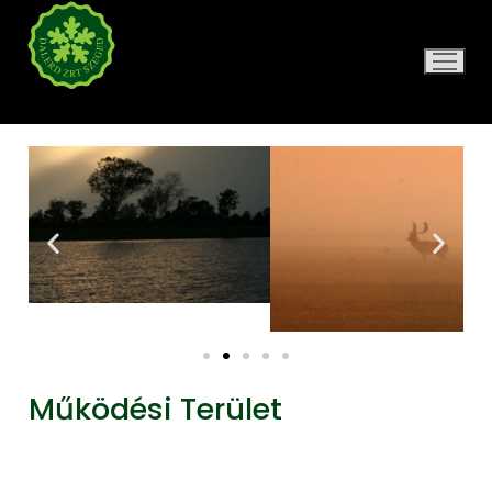
DALERD ZRT.
Működési Terület