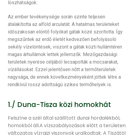
löszhátságok.
Az ember tevékenysége során szinte teljesen
átalakította az alföld arculatát. A hatalmas területeket
időszakosan elöntő folyókat gátak közé szorította. Így
megszűntek az erdő életét kedvezően befolyásoló
sekély vízelöntések, viszont a gátak közti hullámtéren
magas árhullámok lettek jellemzők. Mezőgazdasági
területek nyerése céljából lecsapolták a mocsarakat,
vízállásokat. Ezzel jelentősen nőtt a termőterületek
nagysága, de ennek következményeként jöttek létre a
rendkívül rossz adottságú szikes termőhelyek is.
1./ Duna-Tisza közi homokhát
Felszíne a szél által szállított dunai hordalékból,
homokból áll.A vízszabályozások előtt a területen
változatos vízrajzi viszonyok uralkodtak. A Tiszától