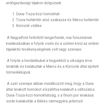
erdőgazdasági tájakon dolgozunk:
Duna-Tisza közi homokhát
Tisza-hullámtér alsó szakasza és Maros hullámtér
Körösök vidéke
A Nagyalföld feltöltött tengerfenék, mai felszínének
kialakulásában a folyók vizén és a szélen kívül az ember
tájalakító tevékenységének volt nagy szerepe.
A folyók a hordalékukat a hegyekből a síkságra érve
lerakták és kialakultak a Maros és a Körösök által épített
törmelékkúpok.
A szél szerepe abban mutatkozott meg, hogy a Duna
által lerakott homokot elszállítva kialakult a változatos
Duna-Tisza közi homokhátság, s a finom por lerakása
során kialakultak a Békés vármegyére jellemző