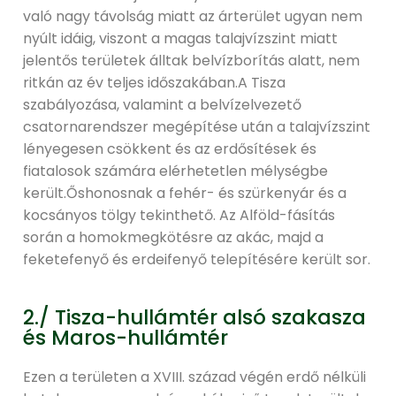
való nagy távolság miatt az árterület ugyan nem
nyúlt idáig, viszont a magas talajvízszint miatt
jelentős területek álltak belvízborítás alatt, nem
ritkán az év teljes időszakában.A Tisza
szabályozása, valamint a belvízelvezető
csatornarendszer megépítése után a talajvízszint
lényegesen csökkent és az erdősítések és
fiatalosok számára elérhetetlen mélységbe
került.Őshonosnak a fehér- és szürkenyár és a
kocsányos tölgy tekinthető. Az Alföld-fásítás
során a homokmegkötésre az akác, majd a
feketefenyő és erdeifenyő telepítésére került sor.
2./ Tisza-hullámtér alsó szakasza
és Maros-hullámtér
Ezen a területen a XVIII. század végén erdő nélküli