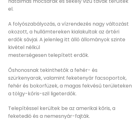
hatalmas mocsarak és sekély vizű tavak terültek
el.
A folyószabályozás, a vízrendezés nagy változást
okozott, a hullámtereken kialakultak az ártéri
erdők sávjai. A jelenleg itt álló állományok szinte
kivétel nélkül
mesterségesen telepített erdők.
Őshonosnak tekinthetők a fehér- és
szürkenyarak, valamint feketenyár facsoportok,
fehér és bokorfüzek, a magas fekvésű területeken
a tölgy-kőris-szil ligeterdők.
Telepítéssel kerültek be az amerikai kőris, a
feketedió és a nemesnyár-fajták.