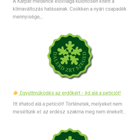
A Kárpát-medence élővilága különösen kitett a
klímaváltozás hatásainak. Csökken a nyári csapadék
mennyisége,...
Együttműködés az erdőkért - írd alá a petíciót!
Itt írhatod alá a petíciót! Történetek, melyeket nem
meséltünk el: az erdész szakma meg nem énekelt...