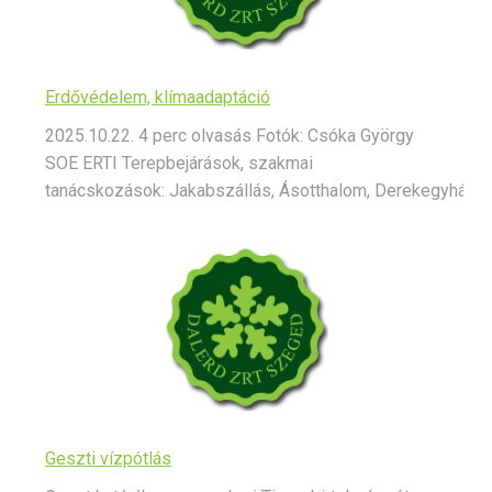
Erdővédelem, klímaadaptáció
2025.10.22. 4 perc olvasás Fotók: Csóka György
SOE ERTI Terepbejárások, szakmai
tanácskozások: Jakabszállás, Ásotthalom, Derekegyháza...
Geszti vízpótlás