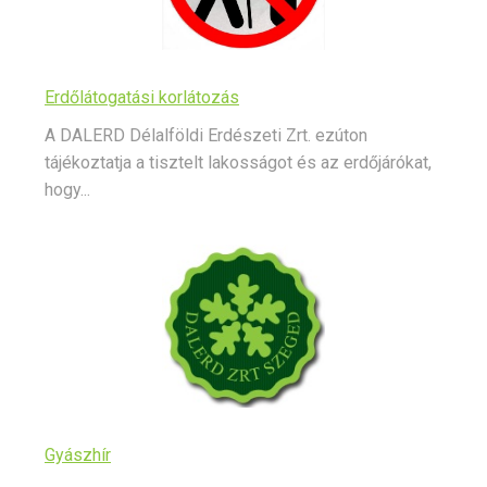
Erdőlátogatási korlátozás
A DALERD Délalföldi Erdészeti Zrt. ezúton
tájékoztatja a tisztelt lakosságot és az erdőjárókat,
hogy...
Gyászhír