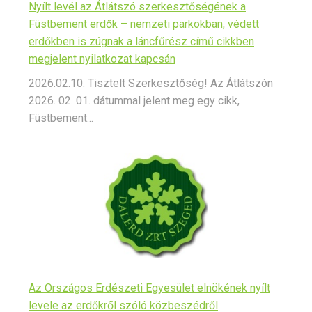
Nyílt levél az Átlátszó szerkesztőségének a
Füstbement erdők – nemzeti parkokban, védett
erdőkben is zúgnak a láncfűrész című cikkben
megjelent nyilatkozat kapcsán
2026.02.10. Tisztelt Szerkesztőség! Az Átlátszón
2026. 02. 01. dátummal jelent meg egy cikk,
Füstbement...
Az Országos Erdészeti Egyesület elnökének nyílt
levele az erdőkről szóló közbeszédről