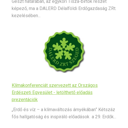
Geszt határában, az egykori Tisza-birtok részét
képező, ma a DALERD Délalföldi Erdőgazdaság ZRt.
kezelésében...
Klímakonferenciát szervezett az Országos
Erdészeti Egyesület - letölthető előadás
prezentációk
„Erdő és víz – a klímaváltozás árnyékában” Kétszáz
fős hallgatóság és inspiráló előadások a 29. Erdők...