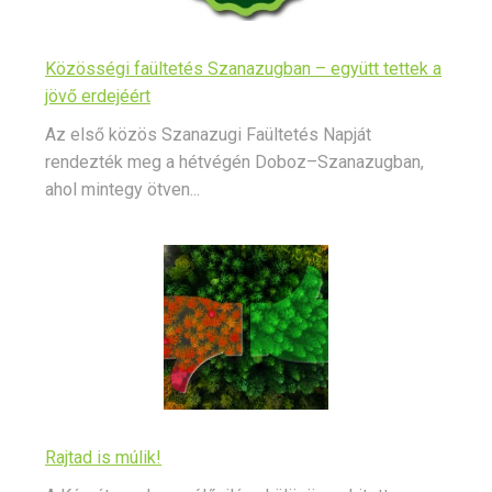
Közösségi faültetés Szanazugban – együtt tettek a
jövő erdejéért
Az első közös Szanazugi Faültetés Napját
rendezték meg a hétvégén Doboz–Szanazugban,
ahol mintegy ötven...
Rajtad is múlik!