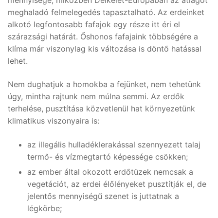
meghaladó felmelegedés tapasztalható. Az erdeinket
alkotó legfontosabb fafajok egy része itt éri el
szárazsági határát. Őshonos fafajaink többségére a
klíma már viszonylag kis változása is döntő hatással
lehet.
Nem dughatjuk a homokba a fejünket, nem tehetünk
úgy, mintha rajtunk nem múlna semmi. Az erdők
terhelése, pusztítása közvetlenül hat környezetünk
klimatikus viszonyaira is:
az illegális hulladéklerakással szennyezett talaj
termő- és vízmegtartó képessége csökken;
az ember által okozott erdőtüzek nemcsak a
vegetációt, az erdei élőlényeket pusztítják el, de
jelentős mennyiségű szenet is juttatnak a
légkörbe;