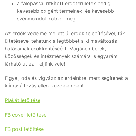
a falopással ritkított erdőterületek pedig
kevesebb oxigént termelnek, és kevesebb
széndioxidot kötnek meg.
Az erdők védelme mellett új erdők telepítésével, fák
ültetésével tehetünk a legtöbbet a klímaváltozás
hatásainak csökkentéséért. Magánemberek,
közösségek és intézmények számára is egyaránt
járható út ez – éljünk vele!
Figyelj oda és vigyázz az erdeinkre, mert segítenek a
klímaváltozás elleni küzdelemben!
Plakát letöltése
FB cover letöltése
FB post letöltése