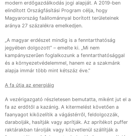
modern erdőgazdálkodás jogi alapját. A 2019-ben
elindított Országfásítási Program célja, hogy
Magyarország faállománnyal borított területeinek
aránya 27 százalékra emelkedjen.
„A magyar erdészet mindig is a fenntarthatóság
jegyében dolgozott” – emelte ki. „Mi nem
kampányszerűen foglalkozunk a fenntarthatósággal
és a környezetvédelemmel, hanem ez a szakmánk
alapja immár több mint kétszáz éve.”
A fa útja az energiáig
A vezérigazgató részletesen bemutatta, miként jut el a
fa az erdőtől a kazánig. A kitermelést követően a
faanyagot kiközelítik a vágástérről, feldolgozzák,
darabolják, hasítják vagy aprítják. Az aprítékot puffer
raktárakban tárolják vagy közvetlenül szállítják a