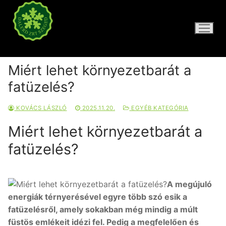
Ugrás
a
tartalomra
DALERD ZRT.
Miért lehet környezetbarát a
fatüzelés?
KOVÁCS LÁSZLÓ
2025.11.20.
EGYÉB KATEGÓRIA
Miért lehet környezetbarát a
fatüzelés?
A megújuló
energiák térnyerésével egyre több szó esik a
fatüzelésről, amely sokakban még mindig a múlt
füstös emlékeit idézi fel. Pedig a megfelelően és