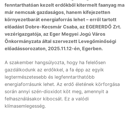
fenntarthatóan kezelt erdőkből kitermelt faanyag ma
már nemcsak gazdaságos, hanem kifejezetten
környezetbarát energiaforrás lehet – erről tartott
előadást Dobre-Kecsmár Csaba, az EGERERDŐ Zrt.
vezérigazgatója, az Eger Megyei Jogú Város
Önkormányzata által szervezett Levegőminőségi
előadássorozaton, 2025.11.12-én, Egerben.
A szakember hangsúlyozta, hogy ha felelősen
gazdálkodunk az erdőkkel, a fa épp az egyik
legtermészetesebb és legfenntarthatóbb
energiaforrásunk lehet. Az erdő életének körforgása
során annyi szén-dioxidot köt meg, amennyit a
felhasználásakor kibocsát. Ez a valódi
klímasemlegesség.