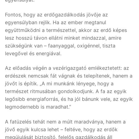
Fontos, hogy az erdőgazdálkodás jövője az
egyensúlyban rejlik. Ha az ember megtanul
együttműködni a természettel, akkor az erdő képes
lesz hosszú távon ellátni minket mindazzal, amire
szükségünk van – faanyaggal, oxigénnel, tiszta
levegővel és energiával.
Az előadás végén a vezérigazgató emlékeztetett: az
erdészek nemcsak fát vágnak és telepítenek, hanem a
jövőt is építik. „A mi munkánk lényege, hogy a
természet ritmusában gondolkodjunk. A fa az egyik
legősibb energiaforrás, és ha jól bánunk vele, az egyik
legmodernebb is maradhat.”
A fatüzelés tehát nem a múlt maradványa, hanem a
jövő egyik kulcsa lehet – feltéve, hogy az erdők
megújulását biztosító, felelős gazdálkodás áll