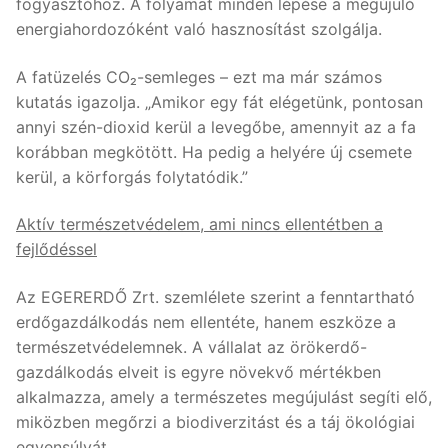
fogyasztóhoz. A folyamat minden lépése a megújuló
energiahordozóként való hasznosítást szolgálja.
A fatüzelés CO₂-semleges – ezt ma már számos
kutatás igazolja. „Amikor egy fát elégetünk, pontosan
annyi szén-dioxid kerül a levegőbe, amennyit az a fa
korábban megkötött. Ha pedig a helyére új csemete
kerül, a körforgás folytatódik.”
Aktív természetvédelem, ami nincs ellentétben a
fejlődéssel
Az EGERERDŐ Zrt. szemlélete szerint a fenntartható
erdőgazdálkodás nem ellentéte, hanem eszköze a
természetvédelemnek. A vállalat az örökerdő-
gazdálkodás elveit is egyre növekvő mértékben
alkalmazza, amely a természetes megújulást segíti elő,
miközben megőrzi a biodiverzitást és a táj ökológiai
egyensúlyát.