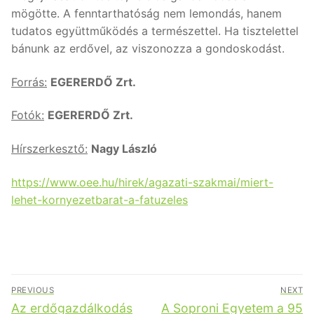
mögötte. A fenntarthatóság nem lemondás, hanem
tudatos együttműködés a természettel. Ha tisztelettel
bánunk az erdővel, az viszonozza a gondoskodást.
Forrás:
EGERERDŐ Zrt.
Fotók:
EGERERDŐ Zrt.
Hírszerkesztő:
Nagy László
https://www.oee.hu/hirek/agazati-szakmai/miert-
lehet-kornyezetbarat-a-fatuzeles
Bejegyzés
PREVIOUS
NEXT
navigáció
Previous
Next
Az erdőgazdálkodás
A Soproni Egyetem a 95