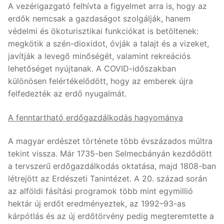
A vezérigazgató felhívta a figyelmet arra is, hogy az
erdők nemcsak a gazdaságot szolgálják, hanem
védelmi és ökoturisztikai funkciókat is betöltenek:
megkötik a szén-dioxidot, óvják a talajt és a vizeket,
javítják a levegő minőségét, valamint rekreációs
lehetőséget nyújtanak. A COVID-időszakban
különösen felértékelődött, hogy az emberek újra
felfedezték az erdő nyugalmát.
A fenntartható erdőgazdálkodás hagyománya
A magyar erdészet története több évszázados múltra
tekint vissza. Már 1735-ben Selmecbányán kezdődött
a tervszerű erdőgazdálkodás oktatása, majd 1808-ban
létrejött az Erdészeti Tanintézet. A 20. század során
az alföldi fásítási programok több mint egymillió
hektár új erdőt eredményeztek, az 1992–93-as
kárpótlás és az új erdőtörvény pedig megteremtette a