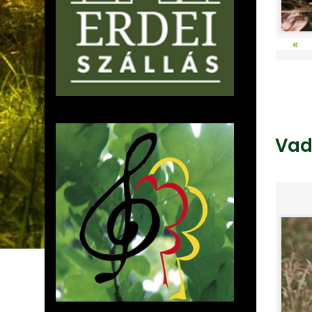
«
Vad