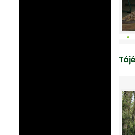
«
Táj