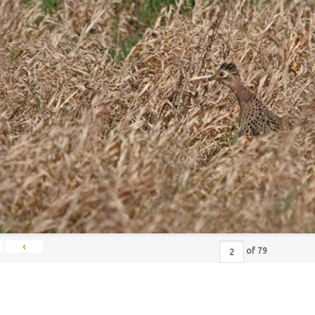
‹
of
79