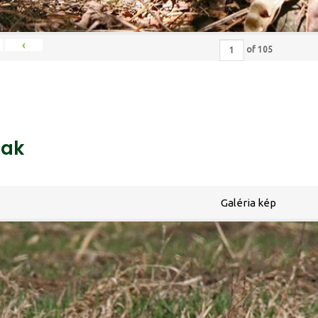
‹
of
105
ak
Galéria kép