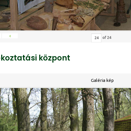
‹
of
24
ékoztatási központ
Galéria kép