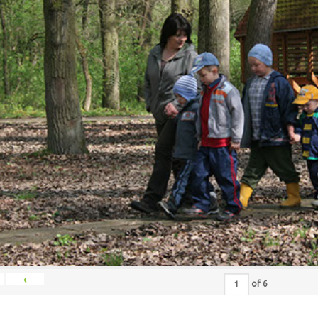
‹
of
6