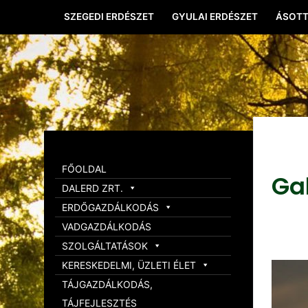
SZEGEDI ERDÉSZET
GYULAI ERDÉSZET
ÁSOTT
FŐOLDAL
Ga
DALERD ZRT.
ERDŐGAZDÁLKODÁS
VADGAZDÁLKODÁS
SZOLGÁLTATÁSOK
KERESKEDELMI, ÜZLETI ÉLET
TÁJGAZDÁLKODÁS,
TÁJFEJLESZTÉS