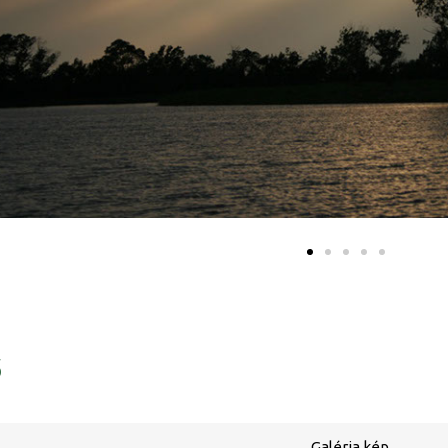
ő
Galéria kép