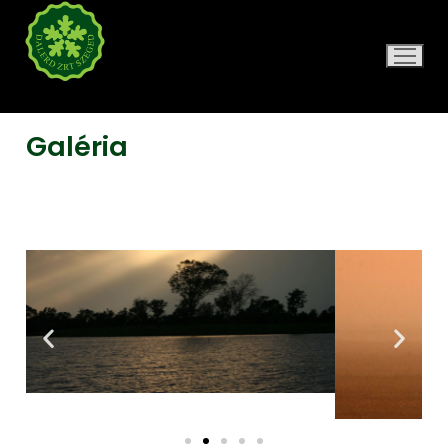
DALERD ZRT.
Galéria