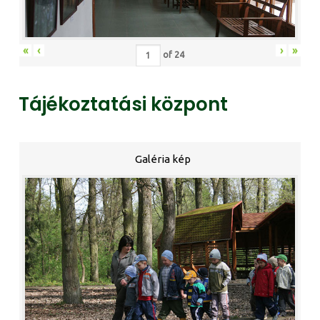
«
‹
›
»
of
24
Tájékoztatási központ
Galéria kép