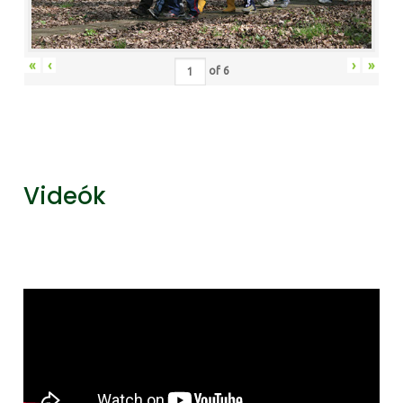
«
‹
›
»
of
6
Videók