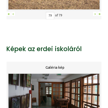
«
‹
›
»
of
79
Képek az erdei iskoláról
Galéria kép