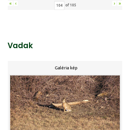
«
‹
›
»
of
105
Vadak
Galéria kép