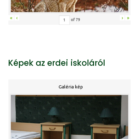
«
‹
›
»
of
79
Képek az erdei iskoláról
Galéria kép