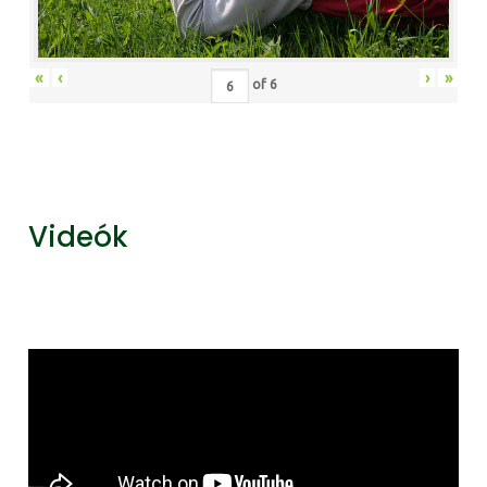
«
‹
›
»
of
6
Videók