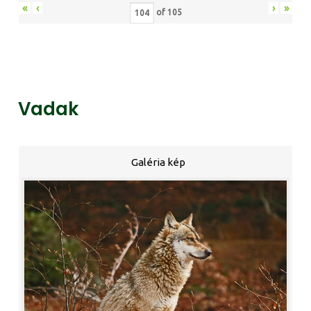
«
‹
›
»
of
105
Vadak
Galéria kép