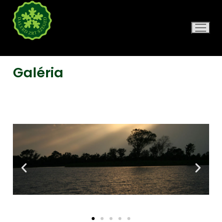
DALERD ZRT.
Galéria