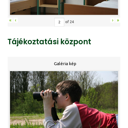
«
‹
›
»
of
24
Tájékoztatási központ
Galéria kép