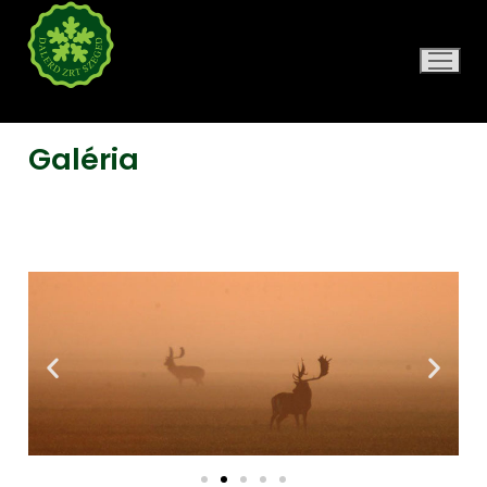
DALERD ZRT.
Galéria