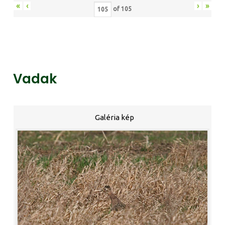
«
‹
›
»
of
105
Vadak
Galéria kép