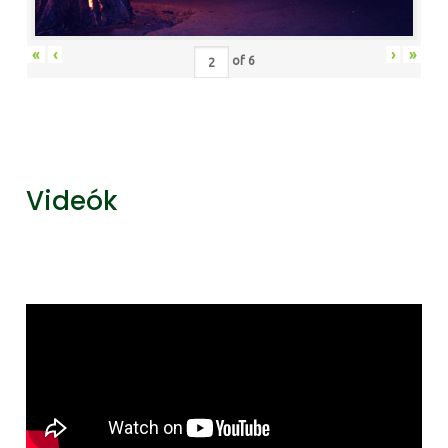
«
‹
›
»
of
6
Videók