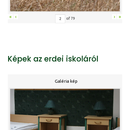
«
‹
›
»
of
79
Képek az erdei iskoláról
Galéria kép