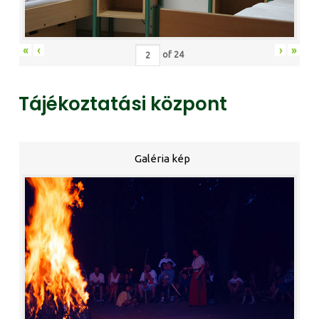
«
‹
›
»
of
24
Tájékoztatási központ
Galéria kép